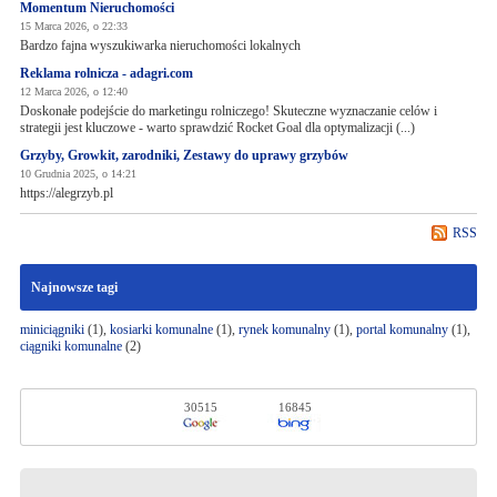
Momentum Nieruchomości
15 Marca 2026, o 22:33
Bardzo fajna wyszukiwarka nieruchomości lokalnych
Reklama rolnicza - adagri.com
12 Marca 2026, o 12:40
Doskonałe podejście do marketingu rolniczego! Skuteczne wyznaczanie celów i
strategii jest kluczowe - warto sprawdzić Rocket Goal dla optymalizacji (...)
Grzyby, Growkit, zarodniki, Zestawy do uprawy grzybów
10 Grudnia 2025, o 14:21
https://alegrzyb.pl
RSS
Najnowsze tagi
miniciągniki
(1),
kosiarki komunalne
(1),
rynek komunalny
(1),
portal komunalny
(1),
ciągniki komunalne
(2)
30515
16845