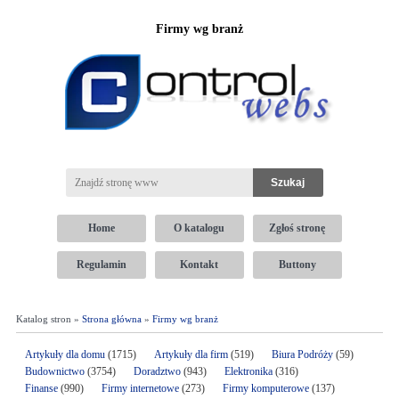
Firmy wg branż
Home
O katalogu
Zgłoś stronę
Regulamin
Kontakt
Buttony
Katalog stron »
Strona główna
»
Firmy wg branż
Artykuły dla domu
(1715)
Artykuły dla firm
(519)
Biura Podróży
(59)
Budownictwo
(3754)
Doradztwo
(943)
Elektronika
(316)
Finanse
(990)
Firmy internetowe
(273)
Firmy komputerowe
(137)