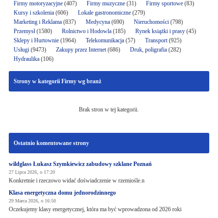
Firmy motoryzacyjne
(407)
Firmy muzyczne
(31)
Firmy sportowe
(83)
Kursy i szkolenia
(606)
Lokale gastronomiczne
(279)
Marketing i Reklama
(837)
Medycyna
(690)
Nieruchomości
(798)
Przemysł
(1580)
Rolnictwo i Hodowla
(185)
Rynek książki i prasy
(45)
Sklepy i Hurtownie
(1964)
Telekomunikacja
(57)
Transport
(925)
Usługi
(9473)
Zakupy przez Internet
(686)
Druk, poligrafia
(282)
Hydraulika
(106)
Strony w kategorii Firmy wg branż
Brak stron w tej kategorii.
Ostatnio komentowane strony
wildglass Łukasz Szymkiewicz zabudowy szklane Poznań
27 Lipca 2026, o 17:20
Konkretnie i rzeczowo widać doświadczenie w rzemiośle.n
Klasa energetyczna domu jednorodzinnego
29 Marca 2026, o 16:50
Oczekujemy klasy energetycznej, która ma być wprowadzona od 2026 roki