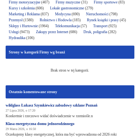
Firmy motoryzacyjne
(407)
Firmy muzyczne
(31)
Firmy sportowe
(83)
Kursy i szkolenia
(606)
Lokale gastronomiczne
(279)
Marketing i Reklama
(837)
Medycyna
(690)
Nieruchomości
(798)
Przemysł
(1580)
Rolnictwo i Hodowla
(185)
Rynek książki i prasy
(45)
Sklepy i Hurtownie
(1964)
Telekomunikacja
(57)
Transport
(925)
Usługi
(9473)
Zakupy przez Internet
(686)
Druk, poligrafia
(282)
Hydraulika
(106)
Strony w kategorii Firmy wg branż
Brak stron w tej kategorii.
Ostatnio komentowane strony
wildglass Łukasz Szymkiewicz zabudowy szklane Poznań
27 Lipca 2026, o 17:20
Konkretnie i rzeczowo widać doświadczenie w rzemiośle.n
Klasa energetyczna domu jednorodzinnego
29 Marca 2026, o 16:50
Oczekujemy klasy energetycznej, która ma być wprowadzona od 2026 roki