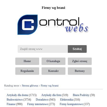
Firmy wg branż
Home
O katalogu
Zgłoś stronę
Regulamin
Kontakt
Buttony
Katalog stron »
Strona główna
»
Firmy wg branż
Artykuły dla domu
(1715)
Artykuły dla firm
(519)
Biura Podróży
(59)
Budownictwo
(3754)
Doradztwo
(943)
Elektronika
(316)
Finanse
(990)
Firmy internetowe
(273)
Firmy komputerowe
(137)