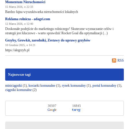
Momentum Nieruchomości
15 Marca 2026, o 22:33
Bardzo fajna wyszukiwarka nieruchomości lokalnych
Reklama rolnicza - adagri.com
12 Marca 2026, o 12:40
Doskonałe podejście do marketingu rolniczego! Skuteczne wyznaczanie celów i
strategii jest kluczowe - warto sprawdzić Rocket Goal dla optymalizacji (...)
Grzyby, Growkit, zarodniki, Zestawy do uprawy grzybów
10 Grudnia 2025, o 14:21
https://alegrzyb.pl
RSS
Najnowsze tagi
miniciągniki
(1),
kosiarki komunalne
(1),
rynek komunalny
(1),
portal komunalny
(1),
ciągniki komunalne
(2)
30507
16845