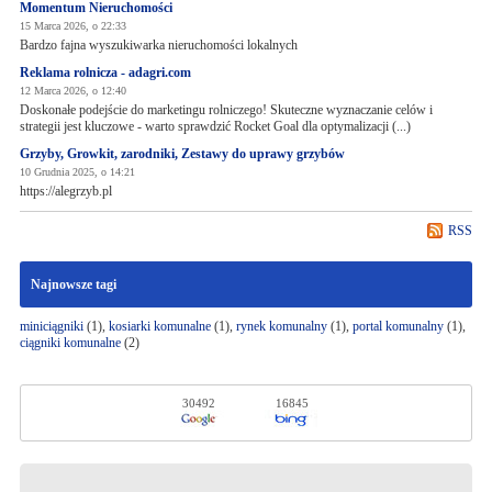
Momentum Nieruchomości
15 Marca 2026, o 22:33
Bardzo fajna wyszukiwarka nieruchomości lokalnych
Reklama rolnicza - adagri.com
12 Marca 2026, o 12:40
Doskonałe podejście do marketingu rolniczego! Skuteczne wyznaczanie celów i
strategii jest kluczowe - warto sprawdzić Rocket Goal dla optymalizacji (...)
Grzyby, Growkit, zarodniki, Zestawy do uprawy grzybów
10 Grudnia 2025, o 14:21
https://alegrzyb.pl
RSS
Najnowsze tagi
miniciągniki
(1),
kosiarki komunalne
(1),
rynek komunalny
(1),
portal komunalny
(1),
ciągniki komunalne
(2)
30492
16845