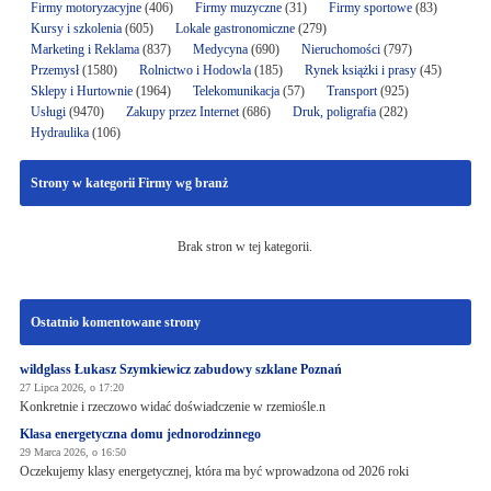
Firmy motoryzacyjne
(406)
Firmy muzyczne
(31)
Firmy sportowe
(83)
Kursy i szkolenia
(605)
Lokale gastronomiczne
(279)
Marketing i Reklama
(837)
Medycyna
(690)
Nieruchomości
(797)
Przemysł
(1580)
Rolnictwo i Hodowla
(185)
Rynek książki i prasy
(45)
Sklepy i Hurtownie
(1964)
Telekomunikacja
(57)
Transport
(925)
Usługi
(9470)
Zakupy przez Internet
(686)
Druk, poligrafia
(282)
Hydraulika
(106)
Strony w kategorii Firmy wg branż
Brak stron w tej kategorii.
Ostatnio komentowane strony
wildglass Łukasz Szymkiewicz zabudowy szklane Poznań
27 Lipca 2026, o 17:20
Konkretnie i rzeczowo widać doświadczenie w rzemiośle.n
Klasa energetyczna domu jednorodzinnego
29 Marca 2026, o 16:50
Oczekujemy klasy energetycznej, która ma być wprowadzona od 2026 roki