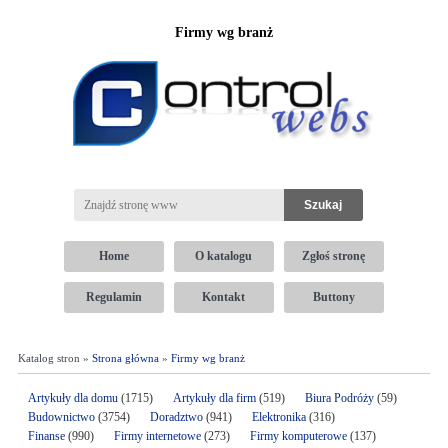
Firmy wg branż
Home
O katalogu
Zgłoś stronę
Regulamin
Kontakt
Buttony
Katalog stron »
Strona główna
»
Firmy wg branż
Artykuły dla domu
(1715)
Artykuły dla firm
(519)
Biura Podróży
(59)
Budownictwo
(3754)
Doradztwo
(941)
Elektronika
(316)
Finanse
(990)
Firmy internetowe
(273)
Firmy komputerowe
(137)