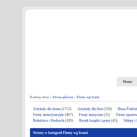
Home
Katalog stron »
Strona główna
»
Firmy wg branż
Artykuły dla domu
(1715)
Artykuły dla firm
(519)
Biura Podró
Firmy motoryzacyjne
(407)
Firmy muzyczne
(31)
Firmy sporto
Rolnictwo i Hodowla
(185)
Rynek książki i prasy
(45)
Sklepy i
Strony w kategorii Firmy wg branż