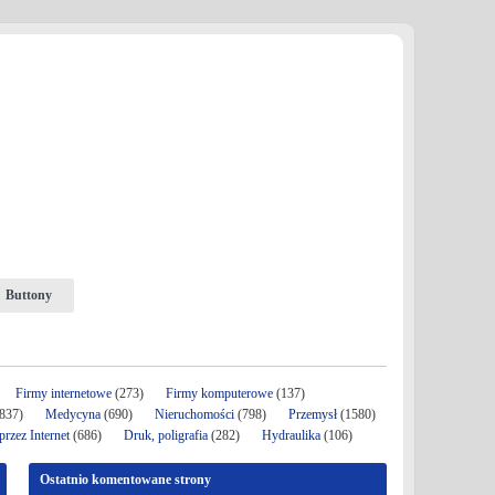
Buttony
Firmy internetowe
(273)
Firmy komputerowe
(137)
837)
Medycyna
(690)
Nieruchomości
(798)
Przemysł
(1580)
rzez Internet
(686)
Druk, poligrafia
(282)
Hydraulika
(106)
Ostatnio komentowane strony