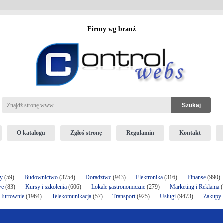
Firmy wg branż
O katalogu
Zgłoś stronę
Regulamin
Kontakt
ży
(59)
Budownictwo
(3754)
Doradztwo
(943)
Elektronika
(316)
Finanse
(990)
we
(83)
Kursy i szkolenia
(606)
Lokale gastronomiczne
(279)
Marketing i Reklama
(
 Hurtownie
(1964)
Telekomunikacja
(57)
Transport
(925)
Usługi
(9473)
Zakupy p