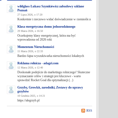
wildglass Łukasz Szymkiewicz zabudowy szklane
Poznań
27 Lipca 2026, o 17:20
Konkretnie i rzeczowo widać doświadczenie w rzemiośle.n
Klasa energetyczna domu jednorodzinnego
29 Marca 2026, o 16:50
Oczekujemy klasy energetycznej, która ma być
wprowadzona od 2026 roki
Momentum Nieruchomości
15 Marca 2026, o 22:33
Bardzo fajna wyszukiwarka nieruchomości lokalnych
Reklama rolnicza - adagri.com
12 Marca 2026, o 12:40
Doskonałe podejście do marketingu rolniczego! Skuteczne
wyznaczanie celów i strategii jest kluczowe - warto
sprawdzić Rocket Goal dla optymalizacji (...)
Grzyby, Growkit, zarodniki, Zestawy do uprawy
grzybów
10 Grudnia 2025, o 14:21
https://alegrzyb.pl
RSS