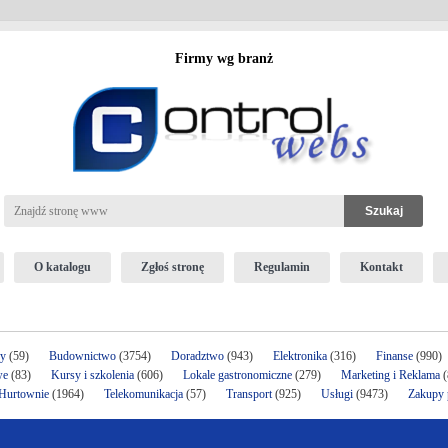
Firmy wg branż
O katalogu
Zgłoś stronę
Regulamin
Kontakt
ży
(59)
Budownictwo
(3754)
Doradztwo
(943)
Elektronika
(316)
Finanse
(990)
we
(83)
Kursy i szkolenia
(606)
Lokale gastronomiczne
(279)
Marketing i Reklama
(
 Hurtownie
(1964)
Telekomunikacja
(57)
Transport
(925)
Usługi
(9473)
Zakupy p