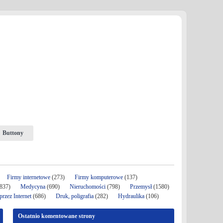
Buttony
Firmy internetowe
(273)
Firmy komputerowe
(137)
837)
Medycyna
(690)
Nieruchomości
(798)
Przemysł
(1580)
rzez Internet
(686)
Druk, poligrafia
(282)
Hydraulika
(106)
Ostatnio komentowane strony