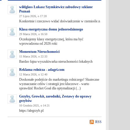
wildglass Łukasz Szymkiewicz zabudowy szklane
Poznań
27 Lipca 2026, o 17:20
Konkretnie i rzeczowo widać doświadczenie w rzemiośle.n
Klasa energetyczna domu jednorodzinnego
29 Marca 2026, o 16:50
Oczekujemy klasy energetycznej, która ma być
wprowadzona od 2026 roki
Momentum Nieruchomości
15 Marca 2026, o 22:33
Bardzo fajna wyszukiwarka nieruchomości lokalnych
Reklama rolnicza - adagri.com
12 Marca 2026, o 12:40
Doskonałe podejście do marketingu rolniczego! Skuteczne
wyznaczanie celów i strategii jest kluczowe - warto
sprawdzić Rocket Goal dla optymalizacji (...)
Grzyby, Growkit, zarodniki, Zestawy do uprawy
grzybów
10 Grudnia 2025, o 14:21
https://alegrzyb.pl
RSS