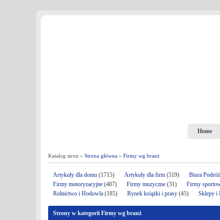
Home
Katalog stron »
Strona główna
»
Firmy wg branż
Artykuły dla domu
(1715)
Artykuły dla firm
(519)
Biura Podró
Firmy motoryzacyjne
(407)
Firmy muzyczne
(31)
Firmy sporto
Rolnictwo i Hodowla
(185)
Rynek książki i prasy
(45)
Sklepy i
Strony w kategorii Firmy wg branż