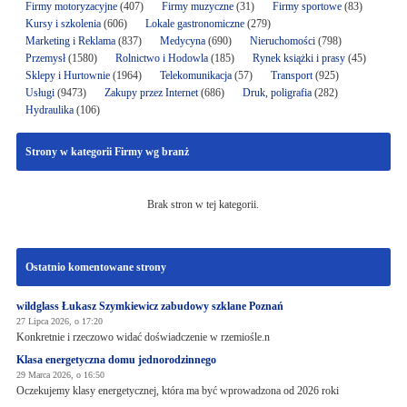
Firmy motoryzacyjne
(407)
Firmy muzyczne
(31)
Firmy sportowe
(83)
Kursy i szkolenia
(606)
Lokale gastronomiczne
(279)
Marketing i Reklama
(837)
Medycyna
(690)
Nieruchomości
(798)
Przemysł
(1580)
Rolnictwo i Hodowla
(185)
Rynek książki i prasy
(45)
Sklepy i Hurtownie
(1964)
Telekomunikacja
(57)
Transport
(925)
Usługi
(9473)
Zakupy przez Internet
(686)
Druk, poligrafia
(282)
Hydraulika
(106)
Strony w kategorii Firmy wg branż
Brak stron w tej kategorii.
Ostatnio komentowane strony
wildglass Łukasz Szymkiewicz zabudowy szklane Poznań
27 Lipca 2026, o 17:20
Konkretnie i rzeczowo widać doświadczenie w rzemiośle.n
Klasa energetyczna domu jednorodzinnego
29 Marca 2026, o 16:50
Oczekujemy klasy energetycznej, która ma być wprowadzona od 2026 roki