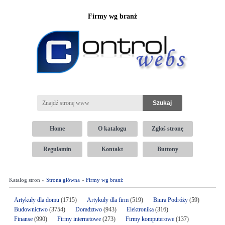
Firmy wg branż
Home
O katalogu
Zgłoś stronę
Regulamin
Kontakt
Buttony
Katalog stron »
Strona główna
»
Firmy wg branż
Artykuły dla domu
(1715)
Artykuły dla firm
(519)
Biura Podróży
(59)
Budownictwo
(3754)
Doradztwo
(943)
Elektronika
(316)
Finanse
(990)
Firmy internetowe
(273)
Firmy komputerowe
(137)