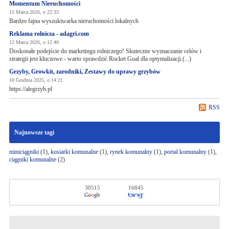
Momentum Nieruchomości
15 Marca 2026, o 22:33
Bardzo fajna wyszukiwarka nieruchomości lokalnych
Reklama rolnicza - adagri.com
12 Marca 2026, o 12:40
Doskonałe podejście do marketingu rolniczego! Skuteczne wyznaczanie celów i
strategii jest kluczowe - warto sprawdzić Rocket Goal dla optymalizacji (...)
Grzyby, Growkit, zarodniki, Zestawy do uprawy grzybów
10 Grudnia 2025, o 14:21
https://alegrzyb.pl
RSS
Najnowsze tagi
miniciągniki
(1),
kosiarki komunalne
(1),
rynek komunalny
(1),
portal komunalny
(1),
ciągniki komunalne
(2)
30515
16845