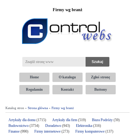
Firmy wg branż
Home
O katalogu
Zgłoś stronę
Regulamin
Kontakt
Buttony
Katalog stron »
Strona główna
»
Firmy wg branż
Artykuły dla domu
(1715)
Artykuły dla firm
(519)
Biura Podróży
(59)
Budownictwo
(3754)
Doradztwo
(943)
Elektronika
(316)
Finanse
(990)
Firmy internetowe
(273)
Firmy komputerowe
(137)