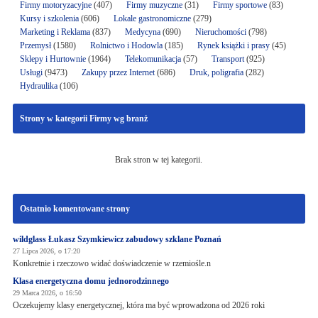
Firmy motoryzacyjne
(407)
Firmy muzyczne
(31)
Firmy sportowe
(83)
Kursy i szkolenia
(606)
Lokale gastronomiczne
(279)
Marketing i Reklama
(837)
Medycyna
(690)
Nieruchomości
(798)
Przemysł
(1580)
Rolnictwo i Hodowla
(185)
Rynek książki i prasy
(45)
Sklepy i Hurtownie
(1964)
Telekomunikacja
(57)
Transport
(925)
Usługi
(9473)
Zakupy przez Internet
(686)
Druk, poligrafia
(282)
Hydraulika
(106)
Strony w kategorii Firmy wg branż
Brak stron w tej kategorii.
Ostatnio komentowane strony
wildglass Łukasz Szymkiewicz zabudowy szklane Poznań
27 Lipca 2026, o 17:20
Konkretnie i rzeczowo widać doświadczenie w rzemiośle.n
Klasa energetyczna domu jednorodzinnego
29 Marca 2026, o 16:50
Oczekujemy klasy energetycznej, która ma być wprowadzona od 2026 roki