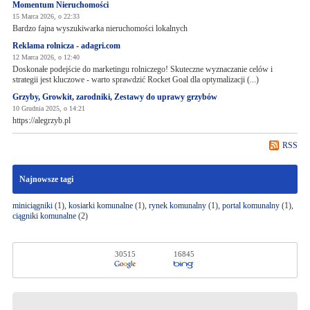
Momentum Nieruchomości
15 Marca 2026, o 22:33
Bardzo fajna wyszukiwarka nieruchomości lokalnych
Reklama rolnicza - adagri.com
12 Marca 2026, o 12:40
Doskonałe podejście do marketingu rolniczego! Skuteczne wyznaczanie celów i
strategii jest kluczowe - warto sprawdzić Rocket Goal dla optymalizacji (...)
Grzyby, Growkit, zarodniki, Zestawy do uprawy grzybów
10 Grudnia 2025, o 14:21
https://alegrzyb.pl
RSS
Najnowsze tagi
miniciągniki
(1),
kosiarki komunalne
(1),
rynek komunalny
(1),
portal komunalny
(1),
ciągniki komunalne
(2)
30515
16845