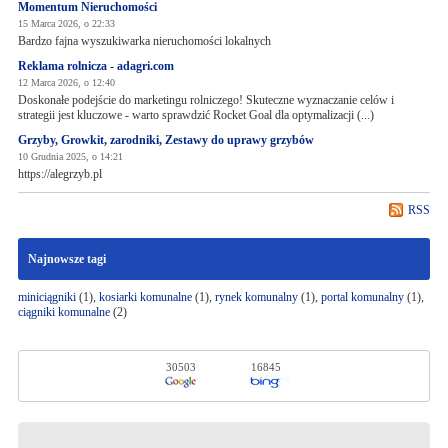
Momentum Nieruchomości
15 Marca 2026, o 22:33
Bardzo fajna wyszukiwarka nieruchomości lokalnych
Reklama rolnicza - adagri.com
12 Marca 2026, o 12:40
Doskonałe podejście do marketingu rolniczego! Skuteczne wyznaczanie celów i
strategii jest kluczowe - warto sprawdzić Rocket Goal dla optymalizacji (...)
Grzyby, Growkit, zarodniki, Zestawy do uprawy grzybów
10 Grudnia 2025, o 14:21
https://alegrzyb.pl
RSS
Najnowsze tagi
miniciągniki
(1),
kosiarki komunalne
(1),
rynek komunalny
(1),
portal komunalny
(1),
ciągniki komunalne
(2)
30503
16845