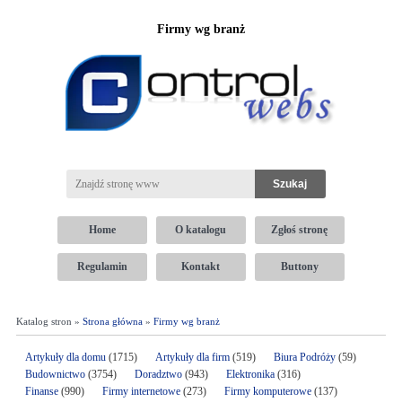
Firmy wg branż
Home
O katalogu
Zgłoś stronę
Regulamin
Kontakt
Buttony
Katalog stron »
Strona główna
»
Firmy wg branż
Artykuły dla domu
(1715)
Artykuły dla firm
(519)
Biura Podróży
(59)
Budownictwo
(3754)
Doradztwo
(943)
Elektronika
(316)
Finanse
(990)
Firmy internetowe
(273)
Firmy komputerowe
(137)