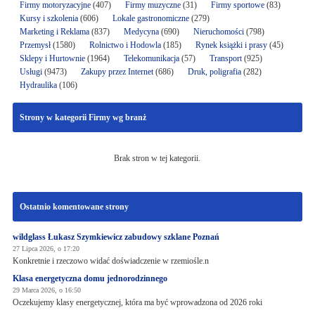
Firmy motoryzacyjne
(407)
Firmy muzyczne
(31)
Firmy sportowe
(83)
Kursy i szkolenia
(606)
Lokale gastronomiczne
(279)
Marketing i Reklama
(837)
Medycyna
(690)
Nieruchomości
(798)
Przemysł
(1580)
Rolnictwo i Hodowla
(185)
Rynek książki i prasy
(45)
Sklepy i Hurtownie
(1964)
Telekomunikacja
(57)
Transport
(925)
Usługi
(9473)
Zakupy przez Internet
(686)
Druk, poligrafia
(282)
Hydraulika
(106)
Strony w kategorii Firmy wg branż
Brak stron w tej kategorii.
Ostatnio komentowane strony
wildglass Łukasz Szymkiewicz zabudowy szklane Poznań
27 Lipca 2026, o 17:20
Konkretnie i rzeczowo widać doświadczenie w rzemiośle.n
Klasa energetyczna domu jednorodzinnego
29 Marca 2026, o 16:50
Oczekujemy klasy energetycznej, która ma być wprowadzona od 2026 roki