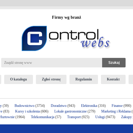
Firmy wg branż
O katalogu
Zgłoś stronę
Regulamin
Kontakt
ży
(59)
Budownictwo
(3754)
Doradztwo
(943)
Elektronika
(316)
Finanse
(990)
we
(83)
Kursy i szkolenia
(606)
Lokale gastronomiczne
(279)
Marketing i Reklama
(
 Hurtownie
(1964)
Telekomunikacja
(57)
Transport
(925)
Usługi
(9473)
Zakupy p