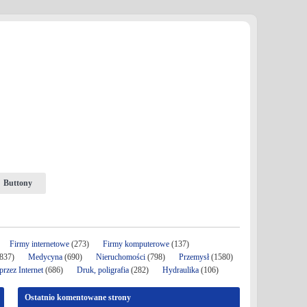
Buttony
Firmy internetowe
(273)
Firmy komputerowe
(137)
837)
Medycyna
(690)
Nieruchomości
(798)
Przemysł
(1580)
rzez Internet
(686)
Druk, poligrafia
(282)
Hydraulika
(106)
Ostatnio komentowane strony