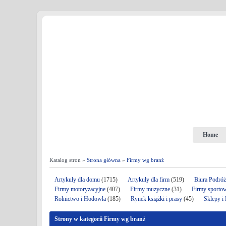
Home
Katalog stron »
Strona główna
»
Firmy wg branż
Artykuły dla domu
(1715)
Artykuły dla firm
(519)
Biura Podró
Firmy motoryzacyjne
(407)
Firmy muzyczne
(31)
Firmy sporto
Rolnictwo i Hodowla
(185)
Rynek książki i prasy
(45)
Sklepy i
Strony w kategorii Firmy wg branż