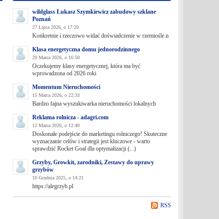
wildglass Łukasz Szymkiewicz zabudowy szklane
Poznań
27 Lipca 2026, o 17:20
Konkretnie i rzeczowo widać doświadczenie w rzemiośle.n
Klasa energetyczna domu jednorodzinnego
29 Marca 2026, o 16:50
Oczekujemy klasy energetycznej, która ma być
wprowadzona od 2026 roki
Momentum Nieruchomości
15 Marca 2026, o 22:33
Bardzo fajna wyszukiwarka nieruchomości lokalnych
Reklama rolnicza - adagri.com
12 Marca 2026, o 12:40
Doskonałe podejście do marketingu rolniczego! Skuteczne
wyznaczanie celów i strategii jest kluczowe - warto
sprawdzić Rocket Goal dla optymalizacji (...)
Grzyby, Growkit, zarodniki, Zestawy do uprawy
grzybów
10 Grudnia 2025, o 14:21
https://alegrzyb.pl
RSS