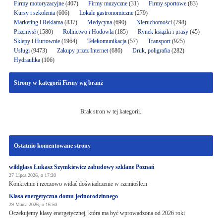
Firmy motoryzacyjne
(407)
Firmy muzyczne
(31)
Firmy sportowe
(83)
Kursy i szkolenia
(606)
Lokale gastronomiczne
(279)
Marketing i Reklama
(837)
Medycyna
(690)
Nieruchomości
(798)
Przemysł
(1580)
Rolnictwo i Hodowla
(185)
Rynek książki i prasy
(45)
Sklepy i Hurtownie
(1964)
Telekomunikacja
(57)
Transport
(925)
Usługi
(9473)
Zakupy przez Internet
(686)
Druk, poligrafia
(282)
Hydraulika
(106)
Strony w kategorii Firmy wg branż
Brak stron w tej kategorii.
Ostatnio komentowane strony
wildglass Łukasz Szymkiewicz zabudowy szklane Poznań
27 Lipca 2026, o 17:20
Konkretnie i rzeczowo widać doświadczenie w rzemiośle.n
Klasa energetyczna domu jednorodzinnego
29 Marca 2026, o 16:50
Oczekujemy klasy energetycznej, która ma być wprowadzona od 2026 roki