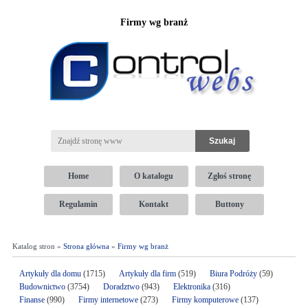
Firmy wg branż
Home
O katalogu
Zgłoś stronę
Regulamin
Kontakt
Buttony
Katalog stron »
Strona główna
»
Firmy wg branż
Artykuły dla domu
(1715)
Artykuły dla firm
(519)
Biura Podróży
(59)
Budownictwo
(3754)
Doradztwo
(943)
Elektronika
(316)
Finanse
(990)
Firmy internetowe
(273)
Firmy komputerowe
(137)