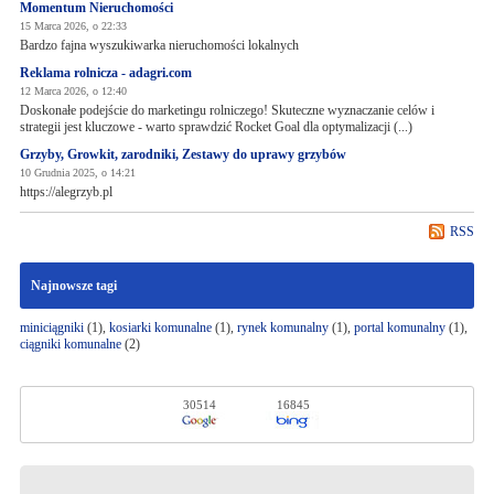
Momentum Nieruchomości
15 Marca 2026, o 22:33
Bardzo fajna wyszukiwarka nieruchomości lokalnych
Reklama rolnicza - adagri.com
12 Marca 2026, o 12:40
Doskonałe podejście do marketingu rolniczego! Skuteczne wyznaczanie celów i
strategii jest kluczowe - warto sprawdzić Rocket Goal dla optymalizacji (...)
Grzyby, Growkit, zarodniki, Zestawy do uprawy grzybów
10 Grudnia 2025, o 14:21
https://alegrzyb.pl
RSS
Najnowsze tagi
miniciągniki
(1),
kosiarki komunalne
(1),
rynek komunalny
(1),
portal komunalny
(1),
ciągniki komunalne
(2)
30514
16845