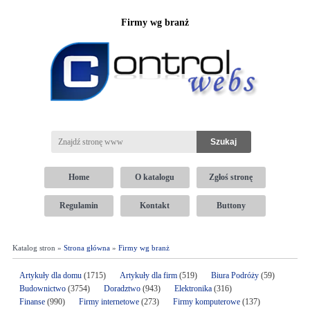
Firmy wg branż
Home
O katalogu
Zgłoś stronę
Regulamin
Kontakt
Buttony
Katalog stron »
Strona główna
»
Firmy wg branż
Artykuły dla domu
(1715)
Artykuły dla firm
(519)
Biura Podróży
(59)
Budownictwo
(3754)
Doradztwo
(943)
Elektronika
(316)
Finanse
(990)
Firmy internetowe
(273)
Firmy komputerowe
(137)