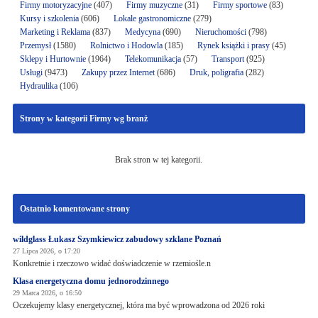
Firmy motoryzacyjne
(407)
Firmy muzyczne
(31)
Firmy sportowe
(83)
Kursy i szkolenia
(606)
Lokale gastronomiczne
(279)
Marketing i Reklama
(837)
Medycyna
(690)
Nieruchomości
(798)
Przemysł
(1580)
Rolnictwo i Hodowla
(185)
Rynek książki i prasy
(45)
Sklepy i Hurtownie
(1964)
Telekomunikacja
(57)
Transport
(925)
Usługi
(9473)
Zakupy przez Internet
(686)
Druk, poligrafia
(282)
Hydraulika
(106)
Strony w kategorii Firmy wg branż
Brak stron w tej kategorii.
Ostatnio komentowane strony
wildglass Łukasz Szymkiewicz zabudowy szklane Poznań
27 Lipca 2026, o 17:20
Konkretnie i rzeczowo widać doświadczenie w rzemiośle.n
Klasa energetyczna domu jednorodzinnego
29 Marca 2026, o 16:50
Oczekujemy klasy energetycznej, która ma być wprowadzona od 2026 roki