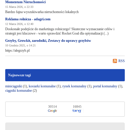
Momentum Nieruchomości
15 Marca 2026, o 22:33
Bardzo fajna wyszukiwarka nieruchomości lokalnych
Reklama rolnicza - adagri.com
12 Marca 2026, o 12:40
Doskonałe podejście do marketingu rolniczego! Skuteczne wyznaczanie celów i
strategii jest kluczowe - warto sprawdzić Rocket Goal dla optymalizacji (...)
Grzyby, Growkit, zarodniki, Zestawy do uprawy grzybów
10 Grudnia 2025, o 14:21
https://alegrzyb.pl
RSS
Najnowsze tagi
miniciągniki
(1),
kosiarki komunalne
(1),
rynek komunalny
(1),
portal komunalny
(1),
ciągniki komunalne
(2)
30514
16845