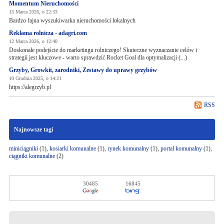
Momentum Nieruchomości
15 Marca 2026, o 22:33
Bardzo fajna wyszukiwarka nieruchomości lokalnych
Reklama rolnicza - adagri.com
12 Marca 2026, o 12:40
Doskonałe podejście do marketingu rolniczego! Skuteczne wyznaczanie celów i
strategii jest kluczowe - warto sprawdzić Rocket Goal dla optymalizacji (...)
Grzyby, Growkit, zarodniki, Zestawy do uprawy grzybów
10 Grudnia 2025, o 14:21
https://alegrzyb.pl
RSS
Najnowsze tagi
miniciągniki
(1),
kosiarki komunalne
(1),
rynek komunalny
(1),
portal komunalny
(1),
ciągniki komunalne
(2)
30485
16845