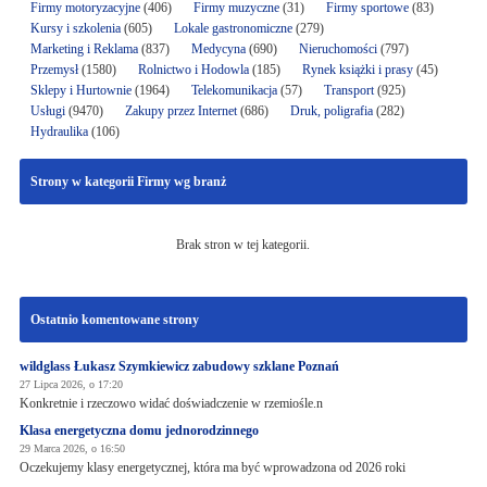
Firmy motoryzacyjne
(406)
Firmy muzyczne
(31)
Firmy sportowe
(83)
Kursy i szkolenia
(605)
Lokale gastronomiczne
(279)
Marketing i Reklama
(837)
Medycyna
(690)
Nieruchomości
(797)
Przemysł
(1580)
Rolnictwo i Hodowla
(185)
Rynek książki i prasy
(45)
Sklepy i Hurtownie
(1964)
Telekomunikacja
(57)
Transport
(925)
Usługi
(9470)
Zakupy przez Internet
(686)
Druk, poligrafia
(282)
Hydraulika
(106)
Strony w kategorii Firmy wg branż
Brak stron w tej kategorii.
Ostatnio komentowane strony
wildglass Łukasz Szymkiewicz zabudowy szklane Poznań
27 Lipca 2026, o 17:20
Konkretnie i rzeczowo widać doświadczenie w rzemiośle.n
Klasa energetyczna domu jednorodzinnego
29 Marca 2026, o 16:50
Oczekujemy klasy energetycznej, która ma być wprowadzona od 2026 roki