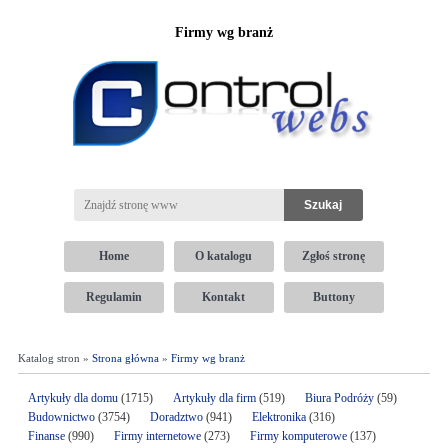
Firmy wg branż
Home
O katalogu
Zgłoś stronę
Regulamin
Kontakt
Buttony
Katalog stron »
Strona główna
»
Firmy wg branż
Artykuły dla domu
(1715)
Artykuły dla firm
(519)
Biura Podróży
(59)
Budownictwo
(3754)
Doradztwo
(941)
Elektronika
(316)
Finanse
(990)
Firmy internetowe
(273)
Firmy komputerowe
(137)