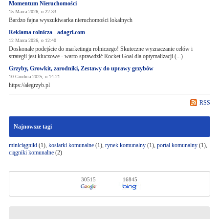
Momentum Nieruchomości
15 Marca 2026, o 22:33
Bardzo fajna wyszukiwarka nieruchomości lokalnych
Reklama rolnicza - adagri.com
12 Marca 2026, o 12:40
Doskonałe podejście do marketingu rolniczego! Skuteczne wyznaczanie celów i
strategii jest kluczowe - warto sprawdzić Rocket Goal dla optymalizacji (...)
Grzyby, Growkit, zarodniki, Zestawy do uprawy grzybów
10 Grudnia 2025, o 14:21
https://alegrzyb.pl
RSS
Najnowsze tagi
miniciągniki
(1),
kosiarki komunalne
(1),
rynek komunalny
(1),
portal komunalny
(1),
ciągniki komunalne
(2)
30515
16845