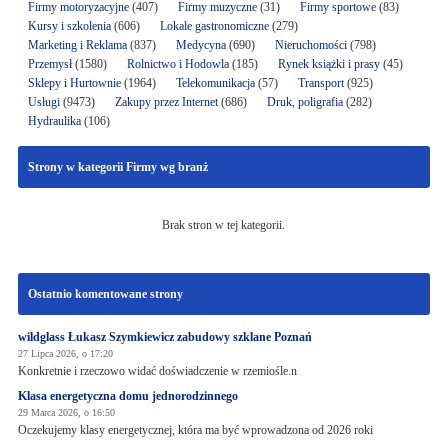
Firmy motoryzacyjne
(407)
Firmy muzyczne
(31)
Firmy sportowe
(83)
Kursy i szkolenia
(606)
Lokale gastronomiczne
(279)
Marketing i Reklama
(837)
Medycyna
(690)
Nieruchomości
(798)
Przemysł
(1580)
Rolnictwo i Hodowla
(185)
Rynek książki i prasy
(45)
Sklepy i Hurtownie
(1964)
Telekomunikacja
(57)
Transport
(925)
Usługi
(9473)
Zakupy przez Internet
(686)
Druk, poligrafia
(282)
Hydraulika
(106)
Strony w kategorii Firmy wg branż
Brak stron w tej kategorii.
Ostatnio komentowane strony
wildglass Łukasz Szymkiewicz zabudowy szklane Poznań
27 Lipca 2026, o 17:20
Konkretnie i rzeczowo widać doświadczenie w rzemiośle.n
Klasa energetyczna domu jednorodzinnego
29 Marca 2026, o 16:50
Oczekujemy klasy energetycznej, która ma być wprowadzona od 2026 roki