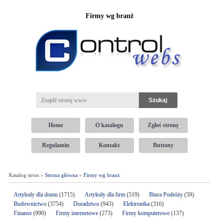
Firmy wg branż
Home
O katalogu
Zgłoś stronę
Regulamin
Kontakt
Buttony
Katalog stron »
Strona główna
»
Firmy wg branż
Artykuły dla domu
(1715)
Artykuły dla firm
(519)
Biura Podróży
(59)
Budownictwo
(3754)
Doradztwo
(943)
Elektronika
(316)
Finanse
(990)
Firmy internetowe
(273)
Firmy komputerowe
(137)