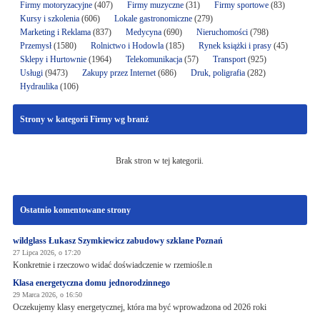
Firmy motoryzacyjne
(407)
Firmy muzyczne
(31)
Firmy sportowe
(83)
Kursy i szkolenia
(606)
Lokale gastronomiczne
(279)
Marketing i Reklama
(837)
Medycyna
(690)
Nieruchomości
(798)
Przemysł
(1580)
Rolnictwo i Hodowla
(185)
Rynek książki i prasy
(45)
Sklepy i Hurtownie
(1964)
Telekomunikacja
(57)
Transport
(925)
Usługi
(9473)
Zakupy przez Internet
(686)
Druk, poligrafia
(282)
Hydraulika
(106)
Strony w kategorii Firmy wg branż
Brak stron w tej kategorii.
Ostatnio komentowane strony
wildglass Łukasz Szymkiewicz zabudowy szklane Poznań
27 Lipca 2026, o 17:20
Konkretnie i rzeczowo widać doświadczenie w rzemiośle.n
Klasa energetyczna domu jednorodzinnego
29 Marca 2026, o 16:50
Oczekujemy klasy energetycznej, która ma być wprowadzona od 2026 roki