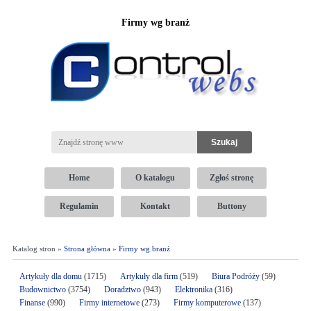
Firmy wg branż
Home
O katalogu
Zgłoś stronę
Regulamin
Kontakt
Buttony
Katalog stron »
Strona główna
»
Firmy wg branż
Artykuły dla domu
(1715)
Artykuły dla firm
(519)
Biura Podróży
(59)
Budownictwo
(3754)
Doradztwo
(943)
Elektronika
(316)
Finanse
(990)
Firmy internetowe
(273)
Firmy komputerowe
(137)