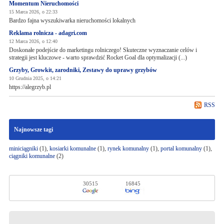
Momentum Nieruchomości
15 Marca 2026, o 22:33
Bardzo fajna wyszukiwarka nieruchomości lokalnych
Reklama rolnicza - adagri.com
12 Marca 2026, o 12:40
Doskonałe podejście do marketingu rolniczego! Skuteczne wyznaczanie celów i
strategii jest kluczowe - warto sprawdzić Rocket Goal dla optymalizacji (...)
Grzyby, Growkit, zarodniki, Zestawy do uprawy grzybów
10 Grudnia 2025, o 14:21
https://alegrzyb.pl
RSS
Najnowsze tagi
miniciągniki
(1),
kosiarki komunalne
(1),
rynek komunalny
(1),
portal komunalny
(1),
ciągniki komunalne
(2)
30515
16845