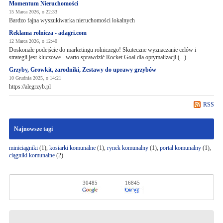
Momentum Nieruchomości
15 Marca 2026, o 22:33
Bardzo fajna wyszukiwarka nieruchomości lokalnych
Reklama rolnicza - adagri.com
12 Marca 2026, o 12:40
Doskonałe podejście do marketingu rolniczego! Skuteczne wyznaczanie celów i
strategii jest kluczowe - warto sprawdzić Rocket Goal dla optymalizacji (...)
Grzyby, Growkit, zarodniki, Zestawy do uprawy grzybów
10 Grudnia 2025, o 14:21
https://alegrzyb.pl
RSS
Najnowsze tagi
miniciągniki
(1),
kosiarki komunalne
(1),
rynek komunalny
(1),
portal komunalny
(1),
ciągniki komunalne
(2)
30485
16845