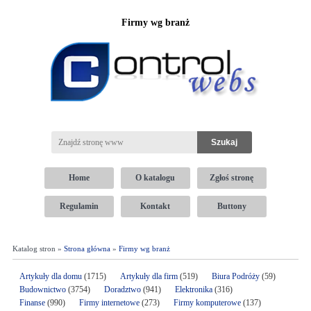
Firmy wg branż
Home
O katalogu
Zgłoś stronę
Regulamin
Kontakt
Buttony
Katalog stron »
Strona główna
»
Firmy wg branż
Artykuły dla domu
(1715)
Artykuły dla firm
(519)
Biura Podróży
(59)
Budownictwo
(3754)
Doradztwo
(941)
Elektronika
(316)
Finanse
(990)
Firmy internetowe
(273)
Firmy komputerowe
(137)