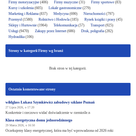
Firmy motoryzacyjne
(406)
Firmy muzyczne
(31)
Firmy sportowe
(83)
Kursy i szkolenia
(605)
Lokale gastronomiczne
(279)
Marketing i Reklama
(837)
Medycyna
(690)
Nieruchomości
(797)
Przemysł
(1580)
Rolnictwo i Hodowla
(185)
Rynek książki i prasy
(45)
Sklepy i Hurtownie
(1964)
Telekomunikacja
(57)
Transport
(925)
Usługi
(9470)
Zakupy przez Internet
(686)
Druk, poligrafia
(282)
Hydraulika
(106)
Strony w kategorii Firmy wg branż
Brak stron w tej kategorii.
Ostatnio komentowane strony
wildglass Łukasz Szymkiewicz zabudowy szklane Poznań
27 Lipca 2026, o 17:20
Konkretnie i rzeczowo widać doświadczenie w rzemiośle.n
Klasa energetyczna domu jednorodzinnego
29 Marca 2026, o 16:50
Oczekujemy klasy energetycznej, która ma być wprowadzona od 2026 roki