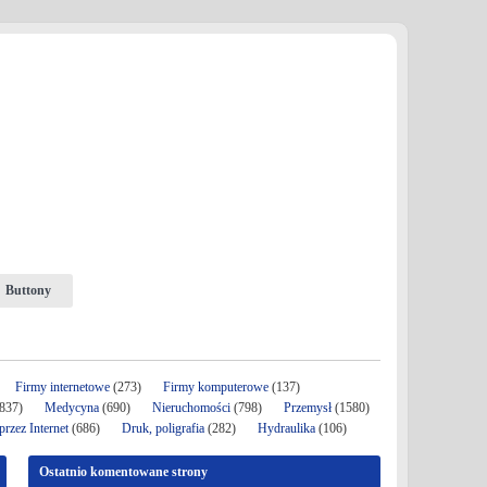
Buttony
Firmy internetowe
(273)
Firmy komputerowe
(137)
837)
Medycyna
(690)
Nieruchomości
(798)
Przemysł
(1580)
rzez Internet
(686)
Druk, poligrafia
(282)
Hydraulika
(106)
Ostatnio komentowane strony