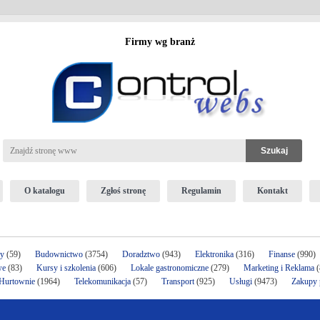
Firmy wg branż
O katalogu
Zgłoś stronę
Regulamin
Kontakt
ży
(59)
Budownictwo
(3754)
Doradztwo
(943)
Elektronika
(316)
Finanse
(990)
we
(83)
Kursy i szkolenia
(606)
Lokale gastronomiczne
(279)
Marketing i Reklama
(
 Hurtownie
(1964)
Telekomunikacja
(57)
Transport
(925)
Usługi
(9473)
Zakupy p