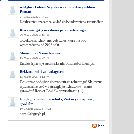
wildglass Łukasz Szymkiewicz zabudowy szklane
Poznań
27 Lipca 2026, o 17:20
Konkretnie i rzeczowo widać doświadczenie w rzemiośle.n
Klasa energetyczna domu jednorodzinnego
29 Marca 2026, o 16:50
Oczekujemy klasy energetycznej, która ma być
wprowadzona od 2026 roki
Momentum Nieruchomości
15 Marca 2026, o 22:33
Bardzo fajna wyszukiwarka nieruchomości lokalnych
Reklama rolnicza - adagri.com
12 Marca 2026, o 12:40
Doskonałe podejście do marketingu rolniczego! Skuteczne
wyznaczanie celów i strategii jest kluczowe - warto
sprawdzić Rocket Goal dla optymalizacji (...)
Grzyby, Growkit, zarodniki, Zestawy do uprawy
grzybów
10 Grudnia 2025, o 14:21
https://alegrzyb.pl
RSS