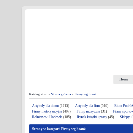
Home
Katalog stron »
Strona główna
»
Firmy wg branż
Artykuły dla domu
(1715)
Artykuły dla firm
(519)
Biura Podró
Firmy motoryzacyjne
(407)
Firmy muzyczne
(31)
Firmy sporto
Rolnictwo i Hodowla
(185)
Rynek książki i prasy
(45)
Sklepy i
Strony w kategorii Firmy wg branż