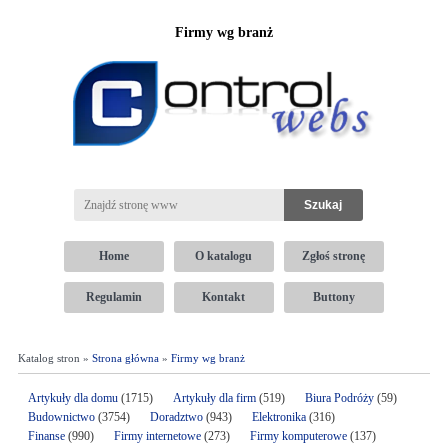
Firmy wg branż
Home
O katalogu
Zgłoś stronę
Regulamin
Kontakt
Buttony
Katalog stron »
Strona główna
»
Firmy wg branż
Artykuły dla domu
(1715)
Artykuły dla firm
(519)
Biura Podróży
(59)
Budownictwo
(3754)
Doradztwo
(943)
Elektronika
(316)
Finanse
(990)
Firmy internetowe
(273)
Firmy komputerowe
(137)