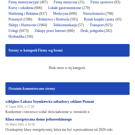
Firmy motoryzacyjne
(407)
Firmy muzyczne
(31)
Firmy sportowe
(83)
Kursy i szkolenia
(606)
Lokale gastronomiczne
(279)
Marketing i Reklama
(837)
Medycyna
(690)
Nieruchomości
(798)
Przemysł
(1580)
Rolnictwo i Hodowla
(185)
Rynek książki i prasy
(45)
Sklepy i Hurtownie
(1964)
Telekomunikacja
(57)
Transport
(925)
Usługi
(9473)
Zakupy przez Internet
(686)
Druk, poligrafia
(282)
Hydraulika
(106)
Strony w kategorii Firmy wg branż
Brak stron w tej kategorii.
Ostatnio komentowane strony
wildglass Łukasz Szymkiewicz zabudowy szklane Poznań
27 Lipca 2026, o 17:20
Konkretnie i rzeczowo widać doświadczenie w rzemiośle.n
Klasa energetyczna domu jednorodzinnego
29 Marca 2026, o 16:50
Oczekujemy klasy energetycznej, która ma być wprowadzona od 2026 roki