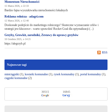
Momentum Nieruchomości
15 Marca 2026, o 22:33
Bardzo fajna wyszukiwarka nieruchomości lokalnych
Reklama rolnicza - adagri.com
12 Marca 2026, o 12:40
Doskonałe podejście do marketingu rolniczego! Skuteczne wyznaczanie celów i
strategii jest kluczowe - warto sprawdzić Rocket Goal dla optymalizacji (...)
Grzyby, Growkit, zarodniki, Zestawy do uprawy grzybów
10 Grudnia 2025, o 14:21
https://alegrzyb.pl
RSS
Najnowsze tagi
miniciągniki
(1),
kosiarki komunalne
(1),
rynek komunalny
(1),
portal komunalny
(1),
ciągniki komunalne
(2)
30515
16845