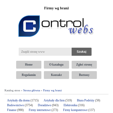
Firmy wg branż
Home
O katalogu
Zgłoś stronę
Regulamin
Kontakt
Buttony
Katalog stron »
Strona główna
»
Firmy wg branż
Artykuły dla domu
(1715)
Artykuły dla firm
(519)
Biura Podróży
(59)
Budownictwo
(3754)
Doradztwo
(943)
Elektronika
(316)
Finanse
(990)
Firmy internetowe
(273)
Firmy komputerowe
(137)