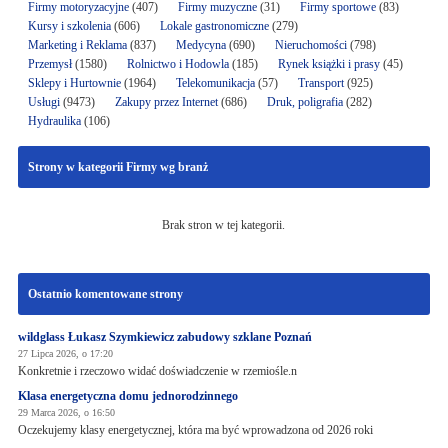
Firmy motoryzacyjne
(407)
Firmy muzyczne
(31)
Firmy sportowe
(83)
Kursy i szkolenia
(606)
Lokale gastronomiczne
(279)
Marketing i Reklama
(837)
Medycyna
(690)
Nieruchomości
(798)
Przemysł
(1580)
Rolnictwo i Hodowla
(185)
Rynek książki i prasy
(45)
Sklepy i Hurtownie
(1964)
Telekomunikacja
(57)
Transport
(925)
Usługi
(9473)
Zakupy przez Internet
(686)
Druk, poligrafia
(282)
Hydraulika
(106)
Strony w kategorii Firmy wg branż
Brak stron w tej kategorii.
Ostatnio komentowane strony
wildglass Łukasz Szymkiewicz zabudowy szklane Poznań
27 Lipca 2026, o 17:20
Konkretnie i rzeczowo widać doświadczenie w rzemiośle.n
Klasa energetyczna domu jednorodzinnego
29 Marca 2026, o 16:50
Oczekujemy klasy energetycznej, która ma być wprowadzona od 2026 roki