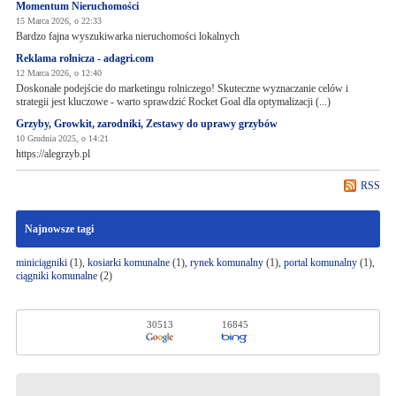
Momentum Nieruchomości
15 Marca 2026, o 22:33
Bardzo fajna wyszukiwarka nieruchomości lokalnych
Reklama rolnicza - adagri.com
12 Marca 2026, o 12:40
Doskonałe podejście do marketingu rolniczego! Skuteczne wyznaczanie celów i
strategii jest kluczowe - warto sprawdzić Rocket Goal dla optymalizacji (...)
Grzyby, Growkit, zarodniki, Zestawy do uprawy grzybów
10 Grudnia 2025, o 14:21
https://alegrzyb.pl
RSS
Najnowsze tagi
miniciągniki
(1),
kosiarki komunalne
(1),
rynek komunalny
(1),
portal komunalny
(1),
ciągniki komunalne
(2)
30513
16845