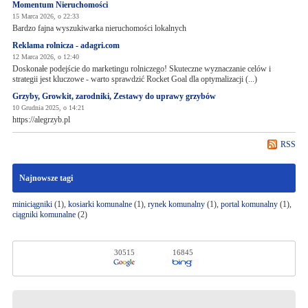
Momentum Nieruchomości
15 Marca 2026, o 22:33
Bardzo fajna wyszukiwarka nieruchomości lokalnych
Reklama rolnicza - adagri.com
12 Marca 2026, o 12:40
Doskonałe podejście do marketingu rolniczego! Skuteczne wyznaczanie celów i
strategii jest kluczowe - warto sprawdzić Rocket Goal dla optymalizacji (...)
Grzyby, Growkit, zarodniki, Zestawy do uprawy grzybów
10 Grudnia 2025, o 14:21
https://alegrzyb.pl
RSS
Najnowsze tagi
miniciągniki
(1),
kosiarki komunalne
(1),
rynek komunalny
(1),
portal komunalny
(1),
ciągniki komunalne
(2)
30515
16845