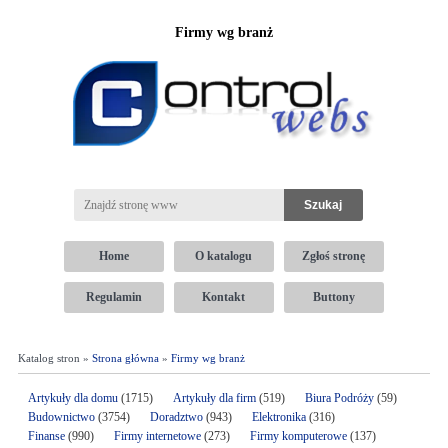
Firmy wg branż
Home
O katalogu
Zgłoś stronę
Regulamin
Kontakt
Buttony
Katalog stron »
Strona główna
»
Firmy wg branż
Artykuły dla domu
(1715)
Artykuły dla firm
(519)
Biura Podróży
(59)
Budownictwo
(3754)
Doradztwo
(943)
Elektronika
(316)
Finanse
(990)
Firmy internetowe
(273)
Firmy komputerowe
(137)