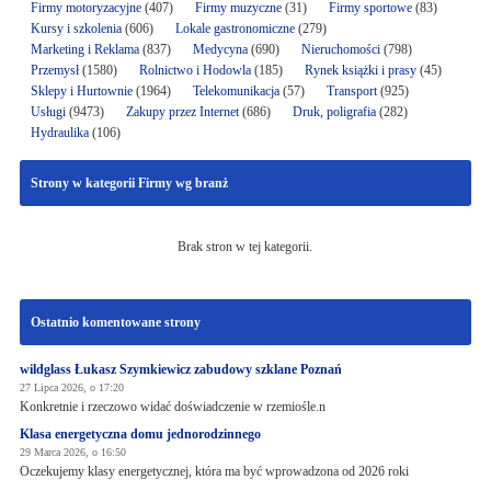
Firmy motoryzacyjne
(407)
Firmy muzyczne
(31)
Firmy sportowe
(83)
Kursy i szkolenia
(606)
Lokale gastronomiczne
(279)
Marketing i Reklama
(837)
Medycyna
(690)
Nieruchomości
(798)
Przemysł
(1580)
Rolnictwo i Hodowla
(185)
Rynek książki i prasy
(45)
Sklepy i Hurtownie
(1964)
Telekomunikacja
(57)
Transport
(925)
Usługi
(9473)
Zakupy przez Internet
(686)
Druk, poligrafia
(282)
Hydraulika
(106)
Strony w kategorii Firmy wg branż
Brak stron w tej kategorii.
Ostatnio komentowane strony
wildglass Łukasz Szymkiewicz zabudowy szklane Poznań
27 Lipca 2026, o 17:20
Konkretnie i rzeczowo widać doświadczenie w rzemiośle.n
Klasa energetyczna domu jednorodzinnego
29 Marca 2026, o 16:50
Oczekujemy klasy energetycznej, która ma być wprowadzona od 2026 roki