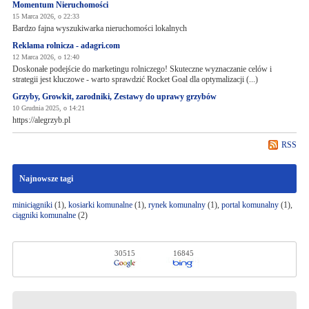
Momentum Nieruchomości
15 Marca 2026, o 22:33
Bardzo fajna wyszukiwarka nieruchomości lokalnych
Reklama rolnicza - adagri.com
12 Marca 2026, o 12:40
Doskonałe podejście do marketingu rolniczego! Skuteczne wyznaczanie celów i
strategii jest kluczowe - warto sprawdzić Rocket Goal dla optymalizacji (...)
Grzyby, Growkit, zarodniki, Zestawy do uprawy grzybów
10 Grudnia 2025, o 14:21
https://alegrzyb.pl
RSS
Najnowsze tagi
miniciągniki
(1),
kosiarki komunalne
(1),
rynek komunalny
(1),
portal komunalny
(1),
ciągniki komunalne
(2)
30515
16845