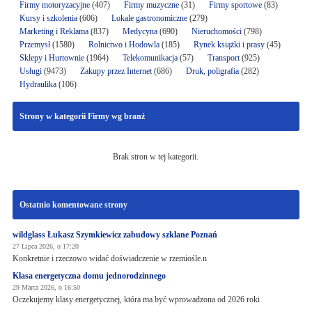
Firmy motoryzacyjne
(407)
Firmy muzyczne
(31)
Firmy sportowe
(83)
Kursy i szkolenia
(606)
Lokale gastronomiczne
(279)
Marketing i Reklama
(837)
Medycyna
(690)
Nieruchomości
(798)
Przemysł
(1580)
Rolnictwo i Hodowla
(185)
Rynek książki i prasy
(45)
Sklepy i Hurtownie
(1964)
Telekomunikacja
(57)
Transport
(925)
Usługi
(9473)
Zakupy przez Internet
(686)
Druk, poligrafia
(282)
Hydraulika
(106)
Strony w kategorii Firmy wg branż
Brak stron w tej kategorii.
Ostatnio komentowane strony
wildglass Łukasz Szymkiewicz zabudowy szklane Poznań
27 Lipca 2026, o 17:20
Konkretnie i rzeczowo widać doświadczenie w rzemiośle.n
Klasa energetyczna domu jednorodzinnego
29 Marca 2026, o 16:50
Oczekujemy klasy energetycznej, która ma być wprowadzona od 2026 roki