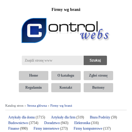
Firmy wg branż
Home
O katalogu
Zgłoś stronę
Regulamin
Kontakt
Buttony
Katalog stron »
Strona główna
»
Firmy wg branż
Artykuły dla domu
(1715)
Artykuły dla firm
(519)
Biura Podróży
(59)
Budownictwo
(3754)
Doradztwo
(943)
Elektronika
(316)
Finanse
(990)
Firmy internetowe
(273)
Firmy komputerowe
(137)