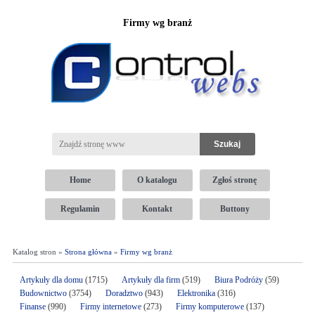
Firmy wg branż
Home
O katalogu
Zgłoś stronę
Regulamin
Kontakt
Buttony
Katalog stron »
Strona główna
»
Firmy wg branż
Artykuły dla domu
(1715)
Artykuły dla firm
(519)
Biura Podróży
(59)
Budownictwo
(3754)
Doradztwo
(943)
Elektronika
(316)
Finanse
(990)
Firmy internetowe
(273)
Firmy komputerowe
(137)