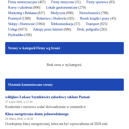
Firmy motoryzacyjne
(407)
Firmy muzyczne
(31)
Firmy sportowe
(83)
Kursy i szkolenia
(606)
Lokale gastronomiczne
(279)
Marketing i Reklama
(837)
Medycyna
(690)
Nieruchomości
(798)
Przemysł
(1580)
Rolnictwo i Hodowla
(185)
Rynek książki i prasy
(45)
Sklepy i Hurtownie
(1964)
Telekomunikacja
(57)
Transport
(925)
Usługi
(9473)
Zakupy przez Internet
(686)
Druk, poligrafia
(282)
Hydraulika
(106)
Strony w kategorii Firmy wg branż
Brak stron w tej kategorii.
Ostatnio komentowane strony
wildglass Łukasz Szymkiewicz zabudowy szklane Poznań
27 Lipca 2026, o 17:20
Konkretnie i rzeczowo widać doświadczenie w rzemiośle.n
Klasa energetyczna domu jednorodzinnego
29 Marca 2026, o 16:50
Oczekujemy klasy energetycznej, która ma być wprowadzona od 2026 roki