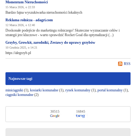
Momentum Nieruchomości
15 Marca 2026, o 22:33
Bardzo fajna wyszukiwarka nieruchomości lokalnych
Reklama rolnicza - adagri.com
12 Marca 2026, o 12:40
Doskonałe podejście do marketingu rolniczego! Skuteczne wyznaczanie celów i
strategii jest kluczowe - warto sprawdzić Rocket Goal dla optymalizacji (...)
Grzyby, Growkit, zarodniki, Zestawy do uprawy grzybów
10 Grudnia 2025, o 14:21
https://alegrzyb.pl
RSS
Najnowsze tagi
miniciągniki
(1),
kosiarki komunalne
(1),
rynek komunalny
(1),
portal komunalny
(1),
ciągniki komunalne
(2)
30515
16845