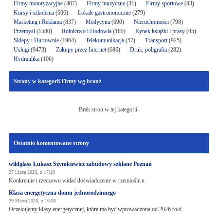
Firmy motoryzacyjne
(407)
Firmy muzyczne
(31)
Firmy sportowe
(83)
Kursy i szkolenia
(606)
Lokale gastronomiczne
(279)
Marketing i Reklama
(837)
Medycyna
(690)
Nieruchomości
(798)
Przemysł
(1580)
Rolnictwo i Hodowla
(185)
Rynek książki i prasy
(45)
Sklepy i Hurtownie
(1964)
Telekomunikacja
(57)
Transport
(925)
Usługi
(9473)
Zakupy przez Internet
(686)
Druk, poligrafia
(282)
Hydraulika
(106)
Strony w kategorii Firmy wg branż
Brak stron w tej kategorii.
Ostatnio komentowane strony
wildglass Łukasz Szymkiewicz zabudowy szklane Poznań
27 Lipca 2026, o 17:20
Konkretnie i rzeczowo widać doświadczenie w rzemiośle.n
Klasa energetyczna domu jednorodzinnego
29 Marca 2026, o 16:50
Oczekujemy klasy energetycznej, która ma być wprowadzona od 2026 roki