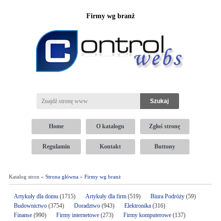
Firmy wg branż
Home
O katalogu
Zgłoś stronę
Regulamin
Kontakt
Buttony
Katalog stron »
Strona główna
»
Firmy wg branż
Artykuły dla domu
(1715)
Artykuły dla firm
(519)
Biura Podróży
(59)
Budownictwo
(3754)
Doradztwo
(943)
Elektronika
(316)
Finanse
(990)
Firmy internetowe
(273)
Firmy komputerowe
(137)