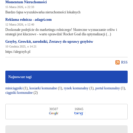
Momentum Nieruchomości
15 Marca 2026, o 22:33
Bardzo fajna wyszukiwarka nieruchomości lokalnych
Reklama rolnicza - adagri.com
12 Marca 2026, o 12:40
Doskonałe podejście do marketingu rolniczego! Skuteczne wyznaczanie celów i
strategii jest kluczowe - warto sprawdzić Rocket Goal dla optymalizacji (...)
Grzyby, Growkit, zarodniki, Zestawy do uprawy grzybów
10 Grudnia 2025, o 14:21
https://alegrzyb.pl
RSS
Najnowsze tagi
miniciągniki
(1),
kosiarki komunalne
(1),
rynek komunalny
(1),
portal komunalny
(1),
ciągniki komunalne
(2)
30507
16845