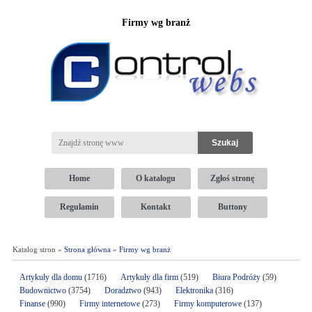
Firmy wg branż
Home
O katalogu
Zgłoś stronę
Regulamin
Kontakt
Buttony
Katalog stron »
Strona główna
»
Firmy wg branż
Artykuły dla domu
(1716)
Artykuły dla firm
(519)
Biura Podróży
(59)
Budownictwo
(3754)
Doradztwo
(943)
Elektronika
(316)
Finanse
(990)
Firmy internetowe
(273)
Firmy komputerowe
(137)