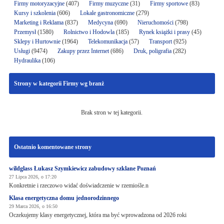
Firmy motoryzacyjne
(407)
Firmy muzyczne
(31)
Firmy sportowe
(83)
Kursy i szkolenia
(606)
Lokale gastronomiczne
(279)
Marketing i Reklama
(837)
Medycyna
(690)
Nieruchomości
(798)
Przemysł
(1580)
Rolnictwo i Hodowla
(185)
Rynek książki i prasy
(45)
Sklepy i Hurtownie
(1964)
Telekomunikacja
(57)
Transport
(925)
Usługi
(9474)
Zakupy przez Internet
(686)
Druk, poligrafia
(282)
Hydraulika
(106)
Strony w kategorii Firmy wg branż
Brak stron w tej kategorii.
Ostatnio komentowane strony
wildglass Łukasz Szymkiewicz zabudowy szklane Poznań
27 Lipca 2026, o 17:20
Konkretnie i rzeczowo widać doświadczenie w rzemiośle.n
Klasa energetyczna domu jednorodzinnego
29 Marca 2026, o 16:50
Oczekujemy klasy energetycznej, która ma być wprowadzona od 2026 roki