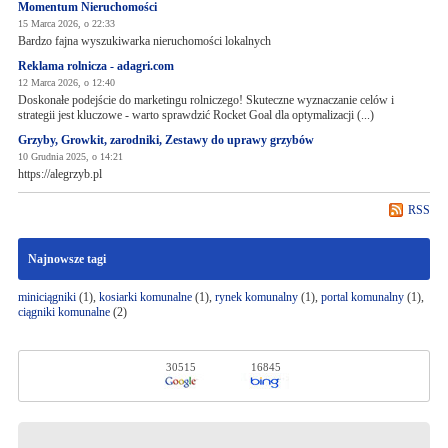
Momentum Nieruchomości
15 Marca 2026, o 22:33
Bardzo fajna wyszukiwarka nieruchomości lokalnych
Reklama rolnicza - adagri.com
12 Marca 2026, o 12:40
Doskonałe podejście do marketingu rolniczego! Skuteczne wyznaczanie celów i
strategii jest kluczowe - warto sprawdzić Rocket Goal dla optymalizacji (...)
Grzyby, Growkit, zarodniki, Zestawy do uprawy grzybów
10 Grudnia 2025, o 14:21
https://alegrzyb.pl
RSS
Najnowsze tagi
miniciągniki
(1),
kosiarki komunalne
(1),
rynek komunalny
(1),
portal komunalny
(1),
ciągniki komunalne
(2)
30515
16845