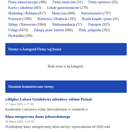
Firmy motoryzacyjne
(406)
Firmy muzyczne
(31)
Firmy sportowe
(83)
Kursy i szkolenia
(605)
Lokale gastronomiczne
(279)
Marketing i Reklama
(837)
Medycyna
(690)
Nieruchomości
(797)
Przemysł
(1580)
Rolnictwo i Hodowla
(185)
Rynek książki i prasy
(45)
Sklepy i Hurtownie
(1964)
Telekomunikacja
(57)
Transport
(925)
Usługi
(9470)
Zakupy przez Internet
(686)
Druk, poligrafia
(282)
Hydraulika
(106)
Strony w kategorii Firmy wg branż
Brak stron w tej kategorii.
Ostatnio komentowane strony
wildglass Łukasz Szymkiewicz zabudowy szklane Poznań
27 Lipca 2026, o 17:20
Konkretnie i rzeczowo widać doświadczenie w rzemiośle.n
Klasa energetyczna domu jednorodzinnego
29 Marca 2026, o 16:50
Oczekujemy klasy energetycznej, która ma być wprowadzona od 2026 roki