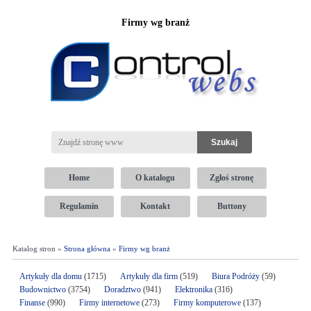
Firmy wg branż
Home
O katalogu
Zgłoś stronę
Regulamin
Kontakt
Buttony
Katalog stron »
Strona główna
»
Firmy wg branż
Artykuły dla domu
(1715)
Artykuły dla firm
(519)
Biura Podróży
(59)
Budownictwo
(3754)
Doradztwo
(941)
Elektronika
(316)
Finanse
(990)
Firmy internetowe
(273)
Firmy komputerowe
(137)