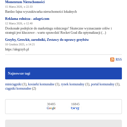
Momentum Nieruchomości
15 Marca 2026, o 22:33
Bardzo fajna wyszukiwarka nieruchomości lokalnych
Reklama rolnicza - adagri.com
12 Marca 2026, o 12:40
Doskonałe podejście do marketingu rolniczego! Skuteczne wyznaczanie celów i
strategii jest kluczowe - warto sprawdzić Rocket Goal dla optymalizacji (...)
Grzyby, Growkit, zarodniki, Zestawy do uprawy grzybów
10 Grudnia 2025, o 14:21
https://alegrzyb.pl
RSS
Najnowsze tagi
miniciągniki
(1),
kosiarki komunalne
(1),
rynek komunalny
(1),
portal komunalny
(1),
ciągniki komunalne
(2)
30485
16845