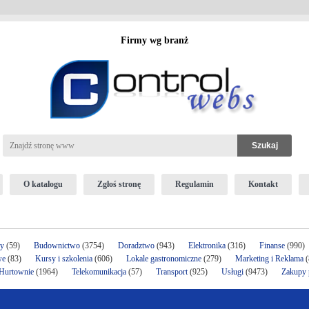
Firmy wg branż
O katalogu
Zgłoś stronę
Regulamin
Kontakt
ży
(59)
Budownictwo
(3754)
Doradztwo
(943)
Elektronika
(316)
Finanse
(990)
we
(83)
Kursy i szkolenia
(606)
Lokale gastronomiczne
(279)
Marketing i Reklama
(
 Hurtownie
(1964)
Telekomunikacja
(57)
Transport
(925)
Usługi
(9473)
Zakupy p