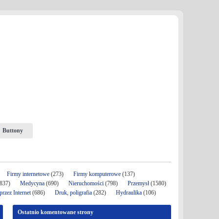
Buttony
Firmy internetowe
(273)
Firmy komputerowe
(137)
837)
Medycyna
(690)
Nieruchomości
(798)
Przemysł
(1580)
rzez Internet
(686)
Druk, poligrafia
(282)
Hydraulika
(106)
Ostatnio komentowane strony