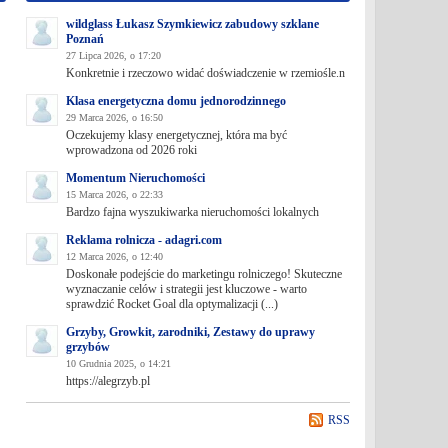
wildglass Łukasz Szymkiewicz zabudowy szklane
Poznań
27 Lipca 2026, o 17:20
Konkretnie i rzeczowo widać doświadczenie w rzemiośle.n
Klasa energetyczna domu jednorodzinnego
29 Marca 2026, o 16:50
Oczekujemy klasy energetycznej, która ma być
wprowadzona od 2026 roki
Momentum Nieruchomości
15 Marca 2026, o 22:33
Bardzo fajna wyszukiwarka nieruchomości lokalnych
Reklama rolnicza - adagri.com
12 Marca 2026, o 12:40
Doskonałe podejście do marketingu rolniczego! Skuteczne
wyznaczanie celów i strategii jest kluczowe - warto
sprawdzić Rocket Goal dla optymalizacji (...)
Grzyby, Growkit, zarodniki, Zestawy do uprawy
grzybów
10 Grudnia 2025, o 14:21
https://alegrzyb.pl
RSS