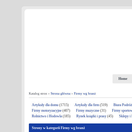
Home
Katalog stron »
Strona główna
»
Firmy wg branż
Artykuły dla domu
(1715)
Artykuły dla firm
(519)
Biura Podró
Firmy motoryzacyjne
(407)
Firmy muzyczne
(31)
Firmy sporto
Rolnictwo i Hodowla
(185)
Rynek książki i prasy
(45)
Sklepy i
Strony w kategorii Firmy wg branż