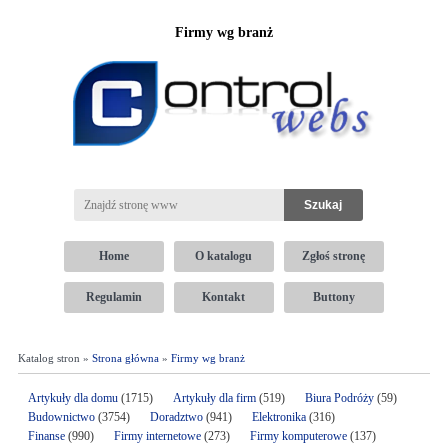
Firmy wg branż
Home
O katalogu
Zgłoś stronę
Regulamin
Kontakt
Buttony
Katalog stron »
Strona główna
»
Firmy wg branż
Artykuły dla domu
(1715)
Artykuły dla firm
(519)
Biura Podróży
(59)
Budownictwo
(3754)
Doradztwo
(941)
Elektronika
(316)
Finanse
(990)
Firmy internetowe
(273)
Firmy komputerowe
(137)