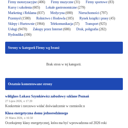
Firmy motoryzacyjne
(406)
Firmy muzyczne
(31)
Firmy sportowe
(83)
Kursy i szkolenia
(605)
Lokale gastronomiczne
(279)
Marketing i Reklama
(837)
Medycyna
(690)
Nieruchomości
(797)
Przemysł
(1580)
Rolnictwo i Hodowla
(185)
Rynek książki i prasy
(45)
Sklepy i Hurtownie
(1964)
Telekomunikacja
(57)
Transport
(925)
Usługi
(9470)
Zakupy przez Internet
(686)
Druk, poligrafia
(282)
Hydraulika
(106)
Strony w kategorii Firmy wg branż
Brak stron w tej kategorii.
Ostatnio komentowane strony
wildglass Łukasz Szymkiewicz zabudowy szklane Poznań
27 Lipca 2026, o 17:20
Konkretnie i rzeczowo widać doświadczenie w rzemiośle.n
Klasa energetyczna domu jednorodzinnego
29 Marca 2026, o 16:50
Oczekujemy klasy energetycznej, która ma być wprowadzona od 2026 roki