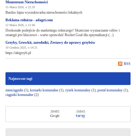
Momentum Nieruchomości
15 Marca 2026, o 22:33
Bardzo fajna wyszukiwarka nieruchomości lokalnych
Reklama rolnicza - adagri.com
12 Marca 2026, o 12:40
Doskonałe podejście do marketingu rolniczego! Skuteczne wyznaczanie celów i
strategii jest kluczowe - warto sprawdzić Rocket Goal dla optymalizacji (...)
Grzyby, Growkit, zarodniki, Zestawy do uprawy grzybów
10 Grudnia 2025, o 14:21
https://alegrzyb.pl
RSS
Najnowsze tagi
miniciągniki
(1),
kosiarki komunalne
(1),
rynek komunalny
(1),
portal komunalny
(1),
ciągniki komunalne
(2)
30485
16845