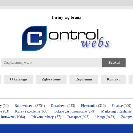
Firmy wg branż
O katalogu
Zgłoś stronę
Regulamin
Kontakt
ży
(59)
Budownictwo
(3754)
Doradztwo
(943)
Elektronika
(316)
Finanse
(990)
we
(83)
Kursy i szkolenia
(606)
Lokale gastronomiczne
(279)
Marketing i Reklama
(
 Hurtownie
(1964)
Telekomunikacja
(57)
Transport
(925)
Usługi
(9473)
Zakupy p