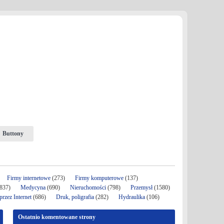
Buttony
Firmy internetowe
(273)
Firmy komputerowe
(137)
837)
Medycyna
(690)
Nieruchomości
(798)
Przemysł
(1580)
rzez Internet
(686)
Druk, poligrafia
(282)
Hydraulika
(106)
Ostatnio komentowane strony