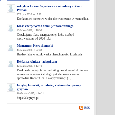
wildglass Łukasz Szymkiewicz zabudowy szklane
Poznań
27 Lipca 2026, o 17:20
Konkretnie i rzeczowo widać doświadczenie w rzemiośle.n
Klasa energetyczna domu jednorodzinnego
29 Marca 2026, o 16:50
Oczekujemy klasy energetycznej, która ma być
wprowadzona od 2026 roki
Momentum Nieruchomości
15 Marca 2026, o 22:33
Bardzo fajna wyszukiwarka nieruchomości lokalnych
Reklama rolnicza - adagri.com
12 Marca 2026, o 12:40
Doskonałe podejście do marketingu rolniczego! Skuteczne
wyznaczanie celów i strategii jest kluczowe - warto
sprawdzić Rocket Goal dla optymalizacji (...)
Grzyby, Growkit, zarodniki, Zestawy do uprawy
grzybów
10 Grudnia 2025, o 14:21
https://alegrzyb.pl
RSS