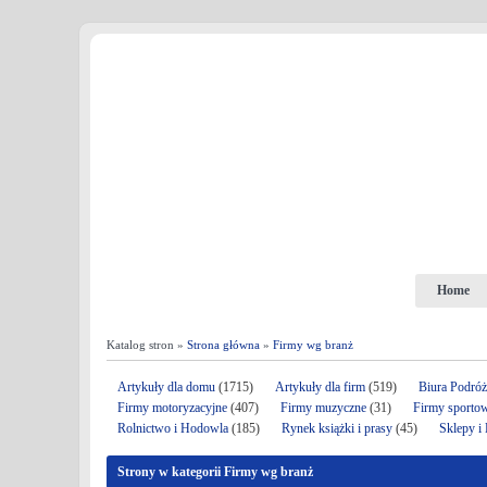
Home
Katalog stron »
Strona główna
»
Firmy wg branż
Artykuły dla domu
(1715)
Artykuły dla firm
(519)
Biura Podró
Firmy motoryzacyjne
(407)
Firmy muzyczne
(31)
Firmy sporto
Rolnictwo i Hodowla
(185)
Rynek książki i prasy
(45)
Sklepy i
Strony w kategorii Firmy wg branż