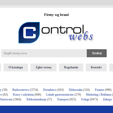
Firmy wg branż
O katalogu
Zgłoś stronę
Regulamin
Kontakt
ży
(59)
Budownictwo
(3754)
Doradztwo
(943)
Elektronika
(316)
Finanse
(990)
we
(83)
Kursy i szkolenia
(606)
Lokale gastronomiczne
(279)
Marketing i Reklama
(
 Hurtownie
(1964)
Telekomunikacja
(57)
Transport
(925)
Usługi
(9473)
Zakupy p