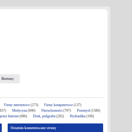
Buttony
Firmy internetowe
(273)
Firmy komputerowe
(137)
837)
Medycyna
(690)
Nieruchomości
(797)
Przemysł
(1580)
rzez Internet
(686)
Druk, poligrafia
(282)
Hydraulika
(106)
Ostatnio komentowane strony