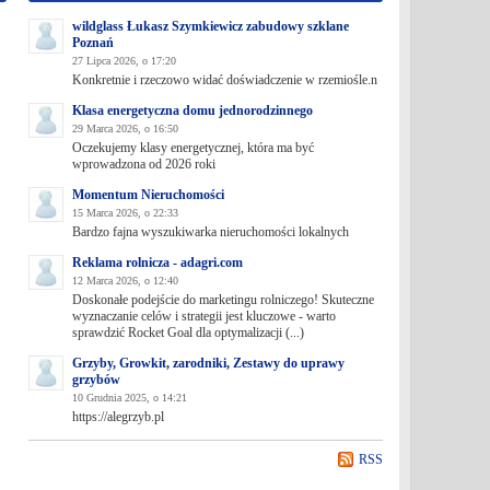
wildglass Łukasz Szymkiewicz zabudowy szklane
Poznań
27 Lipca 2026, o 17:20
Konkretnie i rzeczowo widać doświadczenie w rzemiośle.n
Klasa energetyczna domu jednorodzinnego
29 Marca 2026, o 16:50
Oczekujemy klasy energetycznej, która ma być
wprowadzona od 2026 roki
Momentum Nieruchomości
15 Marca 2026, o 22:33
Bardzo fajna wyszukiwarka nieruchomości lokalnych
Reklama rolnicza - adagri.com
12 Marca 2026, o 12:40
Doskonałe podejście do marketingu rolniczego! Skuteczne
wyznaczanie celów i strategii jest kluczowe - warto
sprawdzić Rocket Goal dla optymalizacji (...)
Grzyby, Growkit, zarodniki, Zestawy do uprawy
grzybów
10 Grudnia 2025, o 14:21
https://alegrzyb.pl
RSS