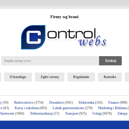
Firmy wg branż
O katalogu
Zgłoś stronę
Regulamin
Kontakt
ży
(59)
Budownictwo
(3754)
Doradztwo
(941)
Elektronika
(316)
Finanse
(990)
we
(83)
Kursy i szkolenia
(605)
Lokale gastronomiczne
(279)
Marketing i Reklama
(
 Hurtownie
(1964)
Telekomunikacja
(57)
Transport
(925)
Usługi
(9470)
Zakupy p