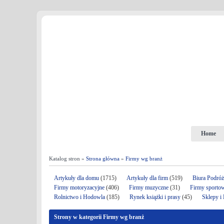
Home
Katalog stron »
Strona główna
»
Firmy wg branż
Artykuły dla domu
(1715)
Artykuły dla firm
(519)
Biura Podró
Firmy motoryzacyjne
(406)
Firmy muzyczne
(31)
Firmy sporto
Rolnictwo i Hodowla
(185)
Rynek książki i prasy
(45)
Sklepy i
Strony w kategorii Firmy wg branż