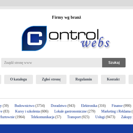
Firmy wg branż
O katalogu
Zgłoś stronę
Regulamin
Kontakt
ży
(59)
Budownictwo
(3754)
Doradztwo
(943)
Elektronika
(316)
Finanse
(990)
we
(83)
Kursy i szkolenia
(606)
Lokale gastronomiczne
(279)
Marketing i Reklama
(
 Hurtownie
(1964)
Telekomunikacja
(57)
Transport
(925)
Usługi
(9473)
Zakupy p