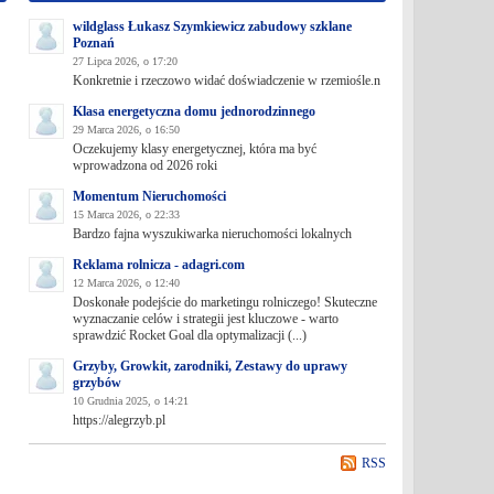
wildglass Łukasz Szymkiewicz zabudowy szklane
Poznań
27 Lipca 2026, o 17:20
Konkretnie i rzeczowo widać doświadczenie w rzemiośle.n
Klasa energetyczna domu jednorodzinnego
29 Marca 2026, o 16:50
Oczekujemy klasy energetycznej, która ma być
wprowadzona od 2026 roki
Momentum Nieruchomości
15 Marca 2026, o 22:33
Bardzo fajna wyszukiwarka nieruchomości lokalnych
Reklama rolnicza - adagri.com
12 Marca 2026, o 12:40
Doskonałe podejście do marketingu rolniczego! Skuteczne
wyznaczanie celów i strategii jest kluczowe - warto
sprawdzić Rocket Goal dla optymalizacji (...)
Grzyby, Growkit, zarodniki, Zestawy do uprawy
grzybów
10 Grudnia 2025, o 14:21
https://alegrzyb.pl
RSS