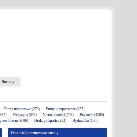
Buttony
Firmy internetowe
(273)
Firmy komputerowe
(137)
837)
Medycyna
(690)
Nieruchomości
(797)
Przemysł
(1580)
rzez Internet
(686)
Druk, poligrafia
(282)
Hydraulika
(106)
Ostatnio komentowane strony