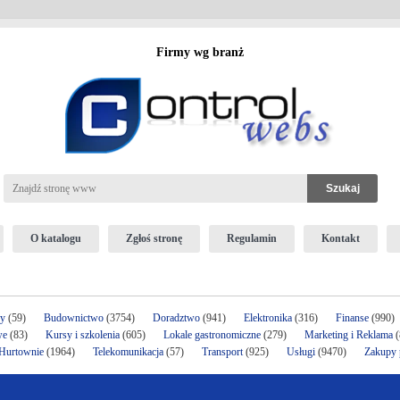
Firmy wg branż
O katalogu
Zgłoś stronę
Regulamin
Kontakt
ży
(59)
Budownictwo
(3754)
Doradztwo
(941)
Elektronika
(316)
Finanse
(990)
we
(83)
Kursy i szkolenia
(605)
Lokale gastronomiczne
(279)
Marketing i Reklama
(
 Hurtownie
(1964)
Telekomunikacja
(57)
Transport
(925)
Usługi
(9470)
Zakupy p