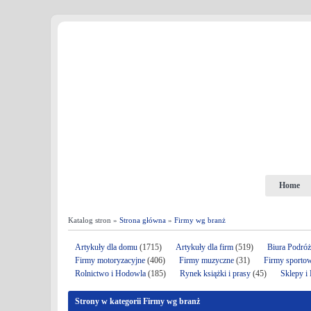
Home
Katalog stron »
Strona główna
»
Firmy wg branż
Artykuły dla domu
(1715)
Artykuły dla firm
(519)
Biura Podró
Firmy motoryzacyjne
(406)
Firmy muzyczne
(31)
Firmy sporto
Rolnictwo i Hodowla
(185)
Rynek książki i prasy
(45)
Sklepy i
Strony w kategorii Firmy wg branż