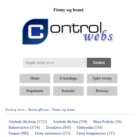
Firmy wg branż
Home
O katalogu
Zgłoś stronę
Regulamin
Kontakt
Buttony
Katalog stron »
Strona główna
»
Firmy wg branż
Artykuły dla domu
(1715)
Artykuły dla firm
(519)
Biura Podróży
(59)
Budownictwo
(3754)
Doradztwo
(943)
Elektronika
(316)
Finanse
(990)
Firmy internetowe
(273)
Firmy komputerowe
(137)