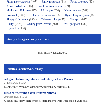
Firmy motoryzacyjne
(407)
Firmy muzyczne
(31)
Firmy sportowe
(83)
Kursy i szkolenia
(606)
Lokale gastronomiczne
(279)
Marketing i Reklama
(837)
Medycyna
(690)
Nieruchomości
(798)
Przemysł
(1580)
Rolnictwo i Hodowla
(185)
Rynek książki i prasy
(45)
Sklepy i Hurtownie
(1964)
Telekomunikacja
(57)
Transport
(925)
Usługi
(9473)
Zakupy przez Internet
(686)
Druk, poligrafia
(282)
Hydraulika
(106)
Strony w kategorii Firmy wg branż
Brak stron w tej kategorii.
Ostatnio komentowane strony
wildglass Łukasz Szymkiewicz zabudowy szklane Poznań
27 Lipca 2026, o 17:20
Konkretnie i rzeczowo widać doświadczenie w rzemiośle.n
Klasa energetyczna domu jednorodzinnego
29 Marca 2026, o 16:50
Oczekujemy klasy energetycznej, która ma być wprowadzona od 2026 roki