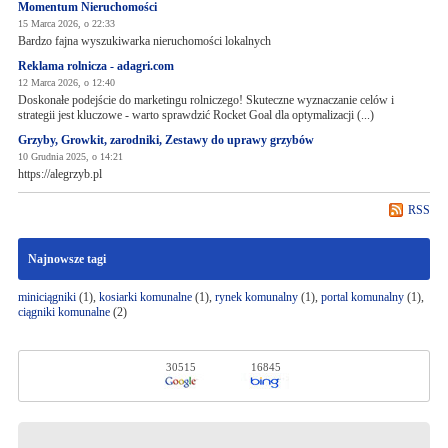
Momentum Nieruchomości
15 Marca 2026, o 22:33
Bardzo fajna wyszukiwarka nieruchomości lokalnych
Reklama rolnicza - adagri.com
12 Marca 2026, o 12:40
Doskonałe podejście do marketingu rolniczego! Skuteczne wyznaczanie celów i
strategii jest kluczowe - warto sprawdzić Rocket Goal dla optymalizacji (...)
Grzyby, Growkit, zarodniki, Zestawy do uprawy grzybów
10 Grudnia 2025, o 14:21
https://alegrzyb.pl
RSS
Najnowsze tagi
miniciągniki
(1),
kosiarki komunalne
(1),
rynek komunalny
(1),
portal komunalny
(1),
ciągniki komunalne
(2)
30515
16845