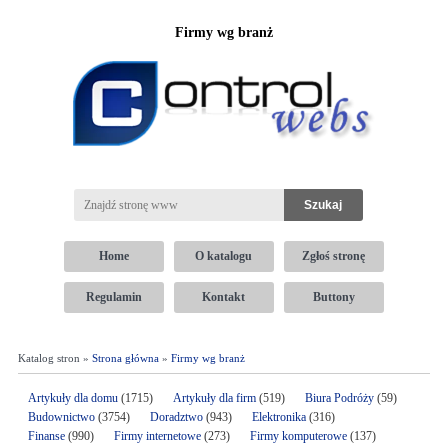
Firmy wg branż
Home
O katalogu
Zgłoś stronę
Regulamin
Kontakt
Buttony
Katalog stron »
Strona główna
»
Firmy wg branż
Artykuły dla domu
(1715)
Artykuły dla firm
(519)
Biura Podróży
(59)
Budownictwo
(3754)
Doradztwo
(943)
Elektronika
(316)
Finanse
(990)
Firmy internetowe
(273)
Firmy komputerowe
(137)