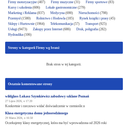
Firmy motoryzacyjne
(407)
Firmy muzyczne
(31)
Firmy sportowe
(83)
Kursy i szkolenia
(606)
Lokale gastronomiczne
(279)
Marketing i Reklama
(837)
Medycyna
(690)
Nieruchomości
(798)
Przemysł
(1580)
Rolnictwo i Hodowla
(185)
Rynek książki i prasy
(45)
Sklepy i Hurtownie
(1964)
Telekomunikacja
(57)
Transport
(925)
Usługi
(9473)
Zakupy przez Internet
(686)
Druk, poligrafia
(282)
Hydraulika
(106)
Strony w kategorii Firmy wg branż
Brak stron w tej kategorii.
Ostatnio komentowane strony
wildglass Łukasz Szymkiewicz zabudowy szklane Poznań
27 Lipca 2026, o 17:20
Konkretnie i rzeczowo widać doświadczenie w rzemiośle.n
Klasa energetyczna domu jednorodzinnego
29 Marca 2026, o 16:50
Oczekujemy klasy energetycznej, która ma być wprowadzona od 2026 roki