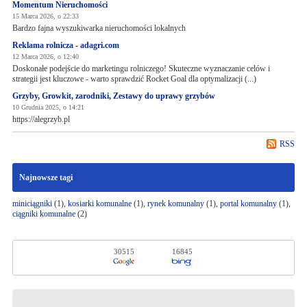
Momentum Nieruchomości
15 Marca 2026, o 22:33
Bardzo fajna wyszukiwarka nieruchomości lokalnych
Reklama rolnicza - adagri.com
12 Marca 2026, o 12:40
Doskonałe podejście do marketingu rolniczego! Skuteczne wyznaczanie celów i
strategii jest kluczowe - warto sprawdzić Rocket Goal dla optymalizacji (...)
Grzyby, Growkit, zarodniki, Zestawy do uprawy grzybów
10 Grudnia 2025, o 14:21
https://alegrzyb.pl
RSS
Najnowsze tagi
miniciągniki
(1),
kosiarki komunalne
(1),
rynek komunalny
(1),
portal komunalny
(1),
ciągniki komunalne
(2)
30515
16845