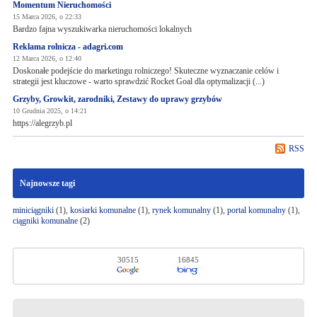
Momentum Nieruchomości
15 Marca 2026, o 22:33
Bardzo fajna wyszukiwarka nieruchomości lokalnych
Reklama rolnicza - adagri.com
12 Marca 2026, o 12:40
Doskonałe podejście do marketingu rolniczego! Skuteczne wyznaczanie celów i
strategii jest kluczowe - warto sprawdzić Rocket Goal dla optymalizacji (...)
Grzyby, Growkit, zarodniki, Zestawy do uprawy grzybów
10 Grudnia 2025, o 14:21
https://alegrzyb.pl
RSS
Najnowsze tagi
miniciągniki
(1),
kosiarki komunalne
(1),
rynek komunalny
(1),
portal komunalny
(1),
ciągniki komunalne
(2)
30515
16845