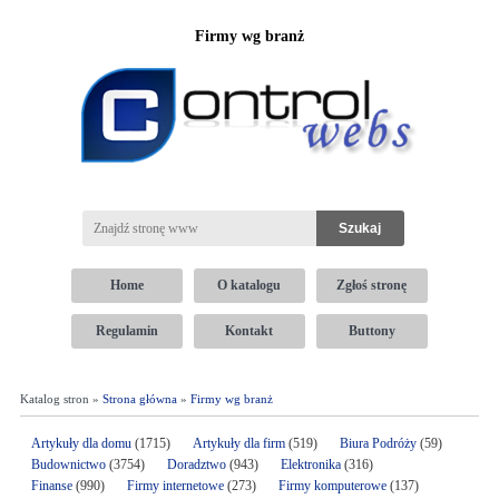
Firmy wg branż
Home
O katalogu
Zgłoś stronę
Regulamin
Kontakt
Buttony
Katalog stron »
Strona główna
»
Firmy wg branż
Artykuły dla domu
(1715)
Artykuły dla firm
(519)
Biura Podróży
(59)
Budownictwo
(3754)
Doradztwo
(943)
Elektronika
(316)
Finanse
(990)
Firmy internetowe
(273)
Firmy komputerowe
(137)