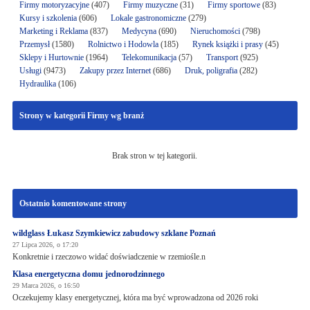
Firmy motoryzacyjne
(407)
Firmy muzyczne
(31)
Firmy sportowe
(83)
Kursy i szkolenia
(606)
Lokale gastronomiczne
(279)
Marketing i Reklama
(837)
Medycyna
(690)
Nieruchomości
(798)
Przemysł
(1580)
Rolnictwo i Hodowla
(185)
Rynek książki i prasy
(45)
Sklepy i Hurtownie
(1964)
Telekomunikacja
(57)
Transport
(925)
Usługi
(9473)
Zakupy przez Internet
(686)
Druk, poligrafia
(282)
Hydraulika
(106)
Strony w kategorii Firmy wg branż
Brak stron w tej kategorii.
Ostatnio komentowane strony
wildglass Łukasz Szymkiewicz zabudowy szklane Poznań
27 Lipca 2026, o 17:20
Konkretnie i rzeczowo widać doświadczenie w rzemiośle.n
Klasa energetyczna domu jednorodzinnego
29 Marca 2026, o 16:50
Oczekujemy klasy energetycznej, która ma być wprowadzona od 2026 roki