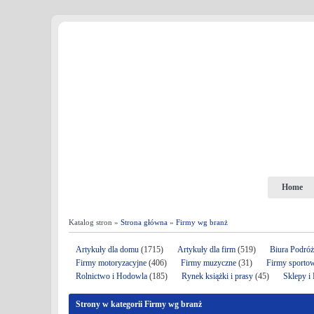
Home
Katalog stron »
Strona główna
»
Firmy wg branż
Artykuły dla domu
(1715)
Artykuły dla firm
(519)
Biura Podró
Firmy motoryzacyjne
(406)
Firmy muzyczne
(31)
Firmy sporto
Rolnictwo i Hodowla
(185)
Rynek książki i prasy
(45)
Sklepy i
Strony w kategorii Firmy wg branż