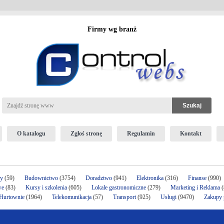
Firmy wg branż
O katalogu
Zgłoś stronę
Regulamin
Kontakt
ży
(59)
Budownictwo
(3754)
Doradztwo
(941)
Elektronika
(316)
Finanse
(990)
we
(83)
Kursy i szkolenia
(605)
Lokale gastronomiczne
(279)
Marketing i Reklama
(
 Hurtownie
(1964)
Telekomunikacja
(57)
Transport
(925)
Usługi
(9470)
Zakupy p