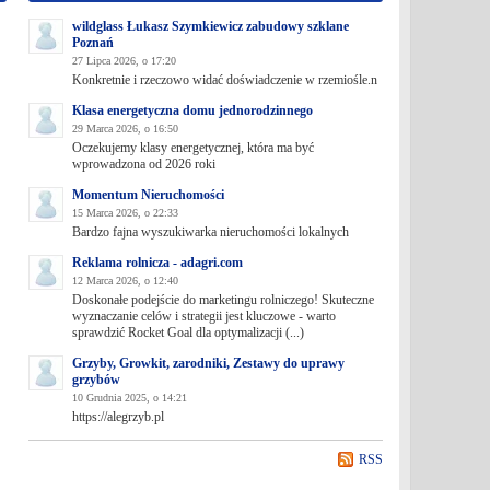
wildglass Łukasz Szymkiewicz zabudowy szklane
Poznań
27 Lipca 2026, o 17:20
Konkretnie i rzeczowo widać doświadczenie w rzemiośle.n
Klasa energetyczna domu jednorodzinnego
29 Marca 2026, o 16:50
Oczekujemy klasy energetycznej, która ma być
wprowadzona od 2026 roki
Momentum Nieruchomości
15 Marca 2026, o 22:33
Bardzo fajna wyszukiwarka nieruchomości lokalnych
Reklama rolnicza - adagri.com
12 Marca 2026, o 12:40
Doskonałe podejście do marketingu rolniczego! Skuteczne
wyznaczanie celów i strategii jest kluczowe - warto
sprawdzić Rocket Goal dla optymalizacji (...)
Grzyby, Growkit, zarodniki, Zestawy do uprawy
grzybów
10 Grudnia 2025, o 14:21
https://alegrzyb.pl
RSS