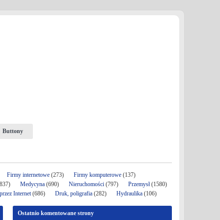
Buttony
Firmy internetowe
(273)
Firmy komputerowe
(137)
837)
Medycyna
(690)
Nieruchomości
(797)
Przemysł
(1580)
rzez Internet
(686)
Druk, poligrafia
(282)
Hydraulika
(106)
Ostatnio komentowane strony