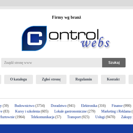
Firmy wg branż
O katalogu
Zgłoś stronę
Regulamin
Kontakt
ży
(59)
Budownictwo
(3754)
Doradztwo
(941)
Elektronika
(316)
Finanse
(990)
we
(83)
Kursy i szkolenia
(605)
Lokale gastronomiczne
(279)
Marketing i Reklama
(
 Hurtownie
(1964)
Telekomunikacja
(57)
Transport
(925)
Usługi
(9470)
Zakupy p