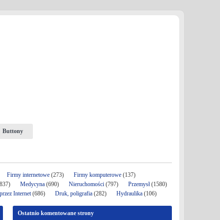
Buttony
Firmy internetowe
(273)
Firmy komputerowe
(137)
837)
Medycyna
(690)
Nieruchomości
(797)
Przemysł
(1580)
rzez Internet
(686)
Druk, poligrafia
(282)
Hydraulika
(106)
Ostatnio komentowane strony