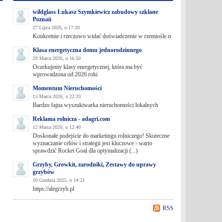
wildglass Łukasz Szymkiewicz zabudowy szklane
Poznań
27 Lipca 2026, o 17:20
Konkretnie i rzeczowo widać doświadczenie w rzemiośle.n
Klasa energetyczna domu jednorodzinnego
29 Marca 2026, o 16:50
Oczekujemy klasy energetycznej, która ma być
wprowadzona od 2026 roki
Momentum Nieruchomości
15 Marca 2026, o 22:33
Bardzo fajna wyszukiwarka nieruchomości lokalnych
Reklama rolnicza - adagri.com
12 Marca 2026, o 12:40
Doskonałe podejście do marketingu rolniczego! Skuteczne
wyznaczanie celów i strategii jest kluczowe - warto
sprawdzić Rocket Goal dla optymalizacji (...)
Grzyby, Growkit, zarodniki, Zestawy do uprawy
grzybów
10 Grudnia 2025, o 14:21
https://alegrzyb.pl
RSS