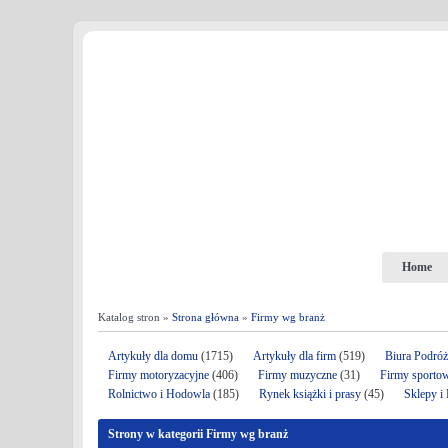
Home
Katalog stron »
Strona główna
»
Firmy wg branż
Artykuły dla domu
(1715)
Artykuły dla firm
(519)
Biura Podró
Firmy motoryzacyjne
(406)
Firmy muzyczne
(31)
Firmy sporto
Rolnictwo i Hodowla
(185)
Rynek książki i prasy
(45)
Sklepy i
Strony w kategorii Firmy wg branż