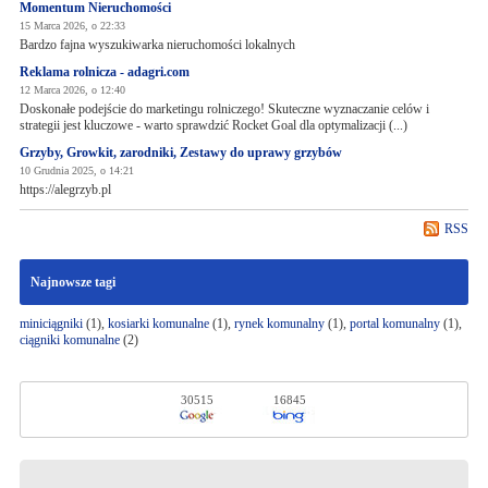
Momentum Nieruchomości
15 Marca 2026, o 22:33
Bardzo fajna wyszukiwarka nieruchomości lokalnych
Reklama rolnicza - adagri.com
12 Marca 2026, o 12:40
Doskonałe podejście do marketingu rolniczego! Skuteczne wyznaczanie celów i
strategii jest kluczowe - warto sprawdzić Rocket Goal dla optymalizacji (...)
Grzyby, Growkit, zarodniki, Zestawy do uprawy grzybów
10 Grudnia 2025, o 14:21
https://alegrzyb.pl
RSS
Najnowsze tagi
miniciągniki
(1),
kosiarki komunalne
(1),
rynek komunalny
(1),
portal komunalny
(1),
ciągniki komunalne
(2)
30515
16845