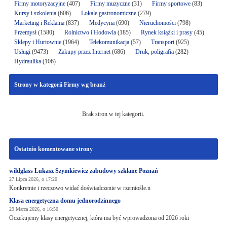
Firmy motoryzacyjne
(407)
Firmy muzyczne
(31)
Firmy sportowe
(83)
Kursy i szkolenia
(606)
Lokale gastronomiczne
(279)
Marketing i Reklama
(837)
Medycyna
(690)
Nieruchomości
(798)
Przemysł
(1580)
Rolnictwo i Hodowla
(185)
Rynek książki i prasy
(45)
Sklepy i Hurtownie
(1964)
Telekomunikacja
(57)
Transport
(925)
Usługi
(9473)
Zakupy przez Internet
(686)
Druk, poligrafia
(282)
Hydraulika
(106)
Strony w kategorii Firmy wg branż
Brak stron w tej kategorii.
Ostatnio komentowane strony
wildglass Łukasz Szymkiewicz zabudowy szklane Poznań
27 Lipca 2026, o 17:20
Konkretnie i rzeczowo widać doświadczenie w rzemiośle.n
Klasa energetyczna domu jednorodzinnego
29 Marca 2026, o 16:50
Oczekujemy klasy energetycznej, która ma być wprowadzona od 2026 roki