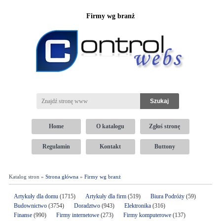
Firmy wg branż
Home
O katalogu
Zgłoś stronę
Regulamin
Kontakt
Buttony
Katalog stron »
Strona główna
»
Firmy wg branż
Artykuły dla domu
(1715)
Artykuły dla firm
(519)
Biura Podróży
(59)
Budownictwo
(3754)
Doradztwo
(943)
Elektronika
(316)
Finanse
(990)
Firmy internetowe
(273)
Firmy komputerowe
(137)