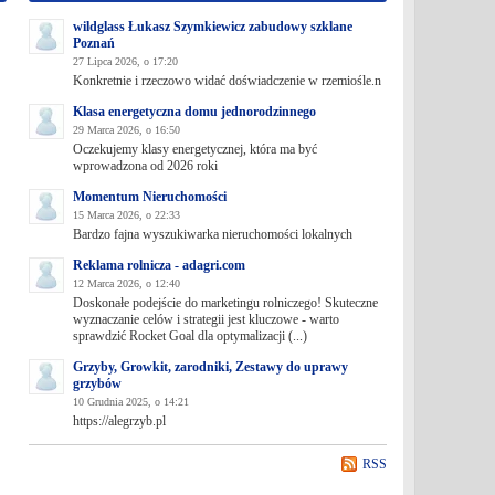
wildglass Łukasz Szymkiewicz zabudowy szklane
Poznań
27 Lipca 2026, o 17:20
Konkretnie i rzeczowo widać doświadczenie w rzemiośle.n
Klasa energetyczna domu jednorodzinnego
29 Marca 2026, o 16:50
Oczekujemy klasy energetycznej, która ma być
wprowadzona od 2026 roki
Momentum Nieruchomości
15 Marca 2026, o 22:33
Bardzo fajna wyszukiwarka nieruchomości lokalnych
Reklama rolnicza - adagri.com
12 Marca 2026, o 12:40
Doskonałe podejście do marketingu rolniczego! Skuteczne
wyznaczanie celów i strategii jest kluczowe - warto
sprawdzić Rocket Goal dla optymalizacji (...)
Grzyby, Growkit, zarodniki, Zestawy do uprawy
grzybów
10 Grudnia 2025, o 14:21
https://alegrzyb.pl
RSS