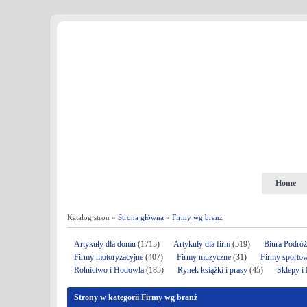
Home
Katalog stron »
Strona główna
»
Firmy wg branż
Artykuły dla domu
(1715)
Artykuły dla firm
(519)
Biura Podró
Firmy motoryzacyjne
(407)
Firmy muzyczne
(31)
Firmy sporto
Rolnictwo i Hodowla
(185)
Rynek książki i prasy
(45)
Sklepy i
Strony w kategorii Firmy wg branż