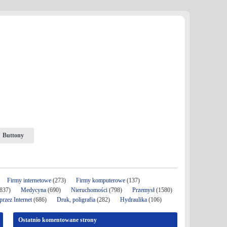
Buttony
Firmy internetowe
(273)
Firmy komputerowe
(137)
837)
Medycyna
(690)
Nieruchomości
(798)
Przemysł
(1580)
rzez Internet
(686)
Druk, poligrafia
(282)
Hydraulika
(106)
Ostatnio komentowane strony