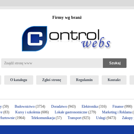
Firmy wg branż
O katalogu
Zgłoś stronę
Regulamin
Kontakt
ży
(59)
Budownictwo
(3754)
Doradztwo
(943)
Elektronika
(316)
Finanse
(990)
we
(83)
Kursy i szkolenia
(606)
Lokale gastronomiczne
(279)
Marketing i Reklama
(
 Hurtownie
(1964)
Telekomunikacja
(57)
Transport
(925)
Usługi
(9473)
Zakupy p