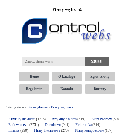
Firmy wg branż
Home
O katalogu
Zgłoś stronę
Regulamin
Kontakt
Buttony
Katalog stron »
Strona główna
»
Firmy wg branż
Artykuły dla domu
(1715)
Artykuły dla firm
(519)
Biura Podróży
(59)
Budownictwo
(3754)
Doradztwo
(941)
Elektronika
(316)
Finanse
(990)
Firmy internetowe
(273)
Firmy komputerowe
(137)