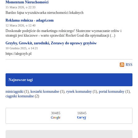
Momentum Nieruchomości
15 Marca 2026, o 22:33
Bardzo fajna wyszukiwarka nieruchomości lokalnych
Reklama rolnicza - adagri.com
12 Marca 2026, o 12:40
Doskonałe podejście do marketingu rolniczego! Skuteczne wyznaczanie celów i
strategii jest kluczowe - warto sprawdzić Rocket Goal dla optymalizacji (...)
Grzyby, Growkit, zarodniki, Zestawy do uprawy grzybów
10 Grudnia 2025, o 14:21
https://alegrzyb.pl
RSS
Najnowsze tagi
miniciągniki
(1),
kosiarki komunalne
(1),
rynek komunalny
(1),
portal komunalny
(1),
ciągniki komunalne
(2)
30485
16845