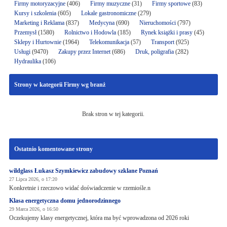
Firmy motoryzacyjne
(406)
Firmy muzyczne
(31)
Firmy sportowe
(83)
Kursy i szkolenia
(605)
Lokale gastronomiczne
(279)
Marketing i Reklama
(837)
Medycyna
(690)
Nieruchomości
(797)
Przemysł
(1580)
Rolnictwo i Hodowla
(185)
Rynek książki i prasy
(45)
Sklepy i Hurtownie
(1964)
Telekomunikacja
(57)
Transport
(925)
Usługi
(9470)
Zakupy przez Internet
(686)
Druk, poligrafia
(282)
Hydraulika
(106)
Strony w kategorii Firmy wg branż
Brak stron w tej kategorii.
Ostatnio komentowane strony
wildglass Łukasz Szymkiewicz zabudowy szklane Poznań
27 Lipca 2026, o 17:20
Konkretnie i rzeczowo widać doświadczenie w rzemiośle.n
Klasa energetyczna domu jednorodzinnego
29 Marca 2026, o 16:50
Oczekujemy klasy energetycznej, która ma być wprowadzona od 2026 roki