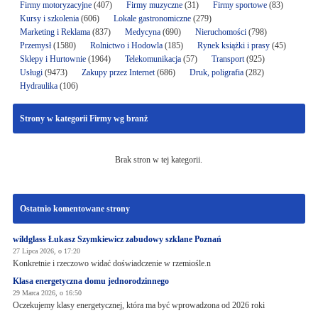
Firmy motoryzacyjne
(407)
Firmy muzyczne
(31)
Firmy sportowe
(83)
Kursy i szkolenia
(606)
Lokale gastronomiczne
(279)
Marketing i Reklama
(837)
Medycyna
(690)
Nieruchomości
(798)
Przemysł
(1580)
Rolnictwo i Hodowla
(185)
Rynek książki i prasy
(45)
Sklepy i Hurtownie
(1964)
Telekomunikacja
(57)
Transport
(925)
Usługi
(9473)
Zakupy przez Internet
(686)
Druk, poligrafia
(282)
Hydraulika
(106)
Strony w kategorii Firmy wg branż
Brak stron w tej kategorii.
Ostatnio komentowane strony
wildglass Łukasz Szymkiewicz zabudowy szklane Poznań
27 Lipca 2026, o 17:20
Konkretnie i rzeczowo widać doświadczenie w rzemiośle.n
Klasa energetyczna domu jednorodzinnego
29 Marca 2026, o 16:50
Oczekujemy klasy energetycznej, która ma być wprowadzona od 2026 roki