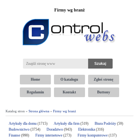
Firmy wg branż
Home
O katalogu
Zgłoś stronę
Regulamin
Kontakt
Buttony
Katalog stron »
Strona główna
»
Firmy wg branż
Artykuły dla domu
(1715)
Artykuły dla firm
(519)
Biura Podróży
(59)
Budownictwo
(3754)
Doradztwo
(943)
Elektronika
(316)
Finanse
(990)
Firmy internetowe
(273)
Firmy komputerowe
(137)