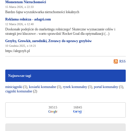
Momentum Nieruchomości
15 Marca 2026, o 22:33
Bardzo fajna wyszukiwarka nieruchomości lokalnych
Reklama rolnicza - adagri.com
12 Marca 2026, o 12:40
Doskonałe podejście do marketingu rolniczego! Skuteczne wyznaczanie celów i
strategii jest kluczowe - warto sprawdzić Rocket Goal dla optymalizacji (...)
Grzyby, Growkit, zarodniki, Zestawy do uprawy grzybów
10 Grudnia 2025, o 14:21
https://alegrzyb.pl
RSS
Najnowsze tagi
miniciągniki
(1),
kosiarki komunalne
(1),
rynek komunalny
(1),
portal komunalny
(1),
ciągniki komunalne
(2)
30515
16845