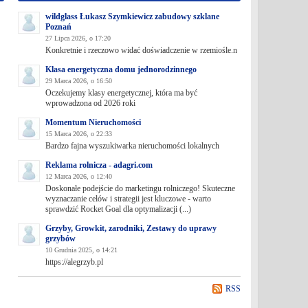
wildglass Łukasz Szymkiewicz zabudowy szklane
Poznań
27 Lipca 2026, o 17:20
Konkretnie i rzeczowo widać doświadczenie w rzemiośle.n
Klasa energetyczna domu jednorodzinnego
29 Marca 2026, o 16:50
Oczekujemy klasy energetycznej, która ma być
wprowadzona od 2026 roki
Momentum Nieruchomości
15 Marca 2026, o 22:33
Bardzo fajna wyszukiwarka nieruchomości lokalnych
Reklama rolnicza - adagri.com
12 Marca 2026, o 12:40
Doskonałe podejście do marketingu rolniczego! Skuteczne
wyznaczanie celów i strategii jest kluczowe - warto
sprawdzić Rocket Goal dla optymalizacji (...)
Grzyby, Growkit, zarodniki, Zestawy do uprawy
grzybów
10 Grudnia 2025, o 14:21
https://alegrzyb.pl
RSS