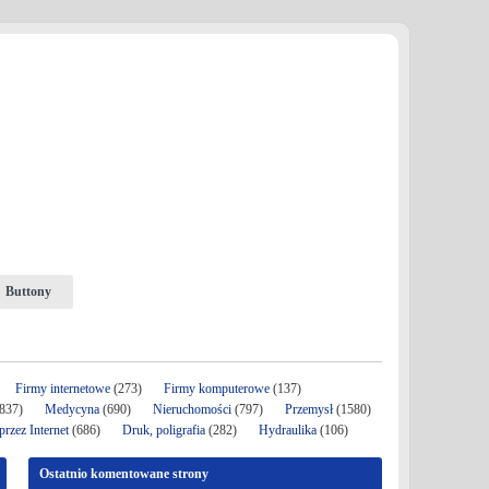
Buttony
Firmy internetowe
(273)
Firmy komputerowe
(137)
837)
Medycyna
(690)
Nieruchomości
(797)
Przemysł
(1580)
rzez Internet
(686)
Druk, poligrafia
(282)
Hydraulika
(106)
Ostatnio komentowane strony