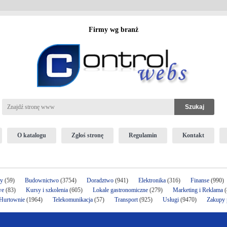
Firmy wg branż
O katalogu
Zgłoś stronę
Regulamin
Kontakt
ży
(59)
Budownictwo
(3754)
Doradztwo
(941)
Elektronika
(316)
Finanse
(990)
we
(83)
Kursy i szkolenia
(605)
Lokale gastronomiczne
(279)
Marketing i Reklama
(
 Hurtownie
(1964)
Telekomunikacja
(57)
Transport
(925)
Usługi
(9470)
Zakupy p