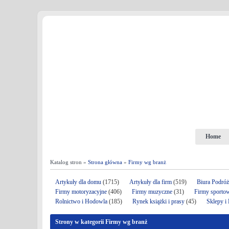
Home
Katalog stron »
Strona główna
»
Firmy wg branż
Artykuły dla domu
(1715)
Artykuły dla firm
(519)
Biura Podró
Firmy motoryzacyjne
(406)
Firmy muzyczne
(31)
Firmy sporto
Rolnictwo i Hodowla
(185)
Rynek książki i prasy
(45)
Sklepy i
Strony w kategorii Firmy wg branż