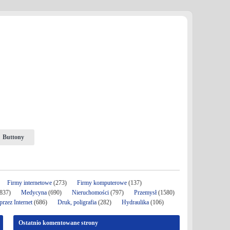
Buttony
Firmy internetowe
(273)
Firmy komputerowe
(137)
837)
Medycyna
(690)
Nieruchomości
(797)
Przemysł
(1580)
rzez Internet
(686)
Druk, poligrafia
(282)
Hydraulika
(106)
Ostatnio komentowane strony