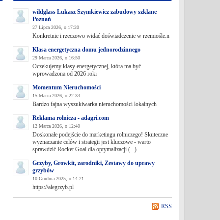
wildglass Łukasz Szymkiewicz zabudowy szklane
Poznań
27 Lipca 2026, o 17:20
Konkretnie i rzeczowo widać doświadczenie w rzemiośle.n
Klasa energetyczna domu jednorodzinnego
29 Marca 2026, o 16:50
Oczekujemy klasy energetycznej, która ma być
wprowadzona od 2026 roki
Momentum Nieruchomości
15 Marca 2026, o 22:33
Bardzo fajna wyszukiwarka nieruchomości lokalnych
Reklama rolnicza - adagri.com
12 Marca 2026, o 12:40
Doskonałe podejście do marketingu rolniczego! Skuteczne
wyznaczanie celów i strategii jest kluczowe - warto
sprawdzić Rocket Goal dla optymalizacji (...)
Grzyby, Growkit, zarodniki, Zestawy do uprawy
grzybów
10 Grudnia 2025, o 14:21
https://alegrzyb.pl
RSS