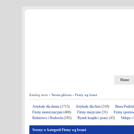
Home
Katalog stron »
Strona główna
»
Firmy wg branż
Artykuły dla domu
(1715)
Artykuły dla firm
(519)
Biura Podró
Firmy motoryzacyjne
(406)
Firmy muzyczne
(31)
Firmy sporto
Rolnictwo i Hodowla
(185)
Rynek książki i prasy
(45)
Sklepy i
Strony w kategorii Firmy wg branż