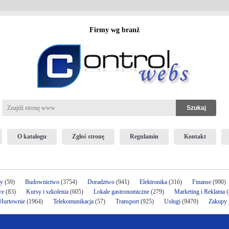
Firmy wg branż
O katalogu
Zgłoś stronę
Regulamin
Kontakt
ży
(59)
Budownictwo
(3754)
Doradztwo
(941)
Elektronika
(316)
Finanse
(990)
we
(83)
Kursy i szkolenia
(605)
Lokale gastronomiczne
(279)
Marketing i Reklama
(
 Hurtownie
(1964)
Telekomunikacja
(57)
Transport
(925)
Usługi
(9470)
Zakupy p