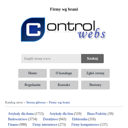
Firmy wg branż
Home
O katalogu
Zgłoś stronę
Regulamin
Kontakt
Buttony
Katalog stron »
Strona główna
»
Firmy wg branż
Artykuły dla domu
(1715)
Artykuły dla firm
(519)
Biura Podróży
(59)
Budownictwo
(3754)
Doradztwo
(943)
Elektronika
(316)
Finanse
(990)
Firmy internetowe
(273)
Firmy komputerowe
(137)