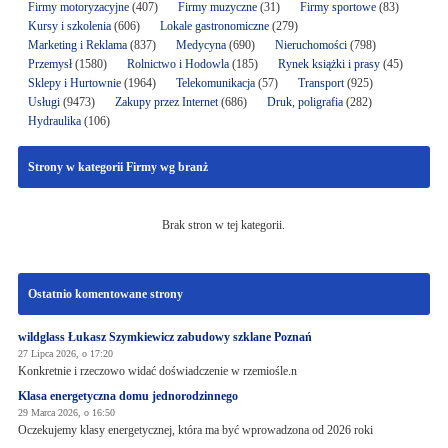
Firmy motoryzacyjne
(407)
Firmy muzyczne
(31)
Firmy sportowe
(83)
Kursy i szkolenia
(606)
Lokale gastronomiczne
(279)
Marketing i Reklama
(837)
Medycyna
(690)
Nieruchomości
(798)
Przemysł
(1580)
Rolnictwo i Hodowla
(185)
Rynek książki i prasy
(45)
Sklepy i Hurtownie
(1964)
Telekomunikacja
(57)
Transport
(925)
Usługi
(9473)
Zakupy przez Internet
(686)
Druk, poligrafia
(282)
Hydraulika
(106)
Strony w kategorii Firmy wg branż
Brak stron w tej kategorii.
Ostatnio komentowane strony
wildglass Łukasz Szymkiewicz zabudowy szklane Poznań
27 Lipca 2026, o 17:20
Konkretnie i rzeczowo widać doświadczenie w rzemiośle.n
Klasa energetyczna domu jednorodzinnego
29 Marca 2026, o 16:50
Oczekujemy klasy energetycznej, która ma być wprowadzona od 2026 roki