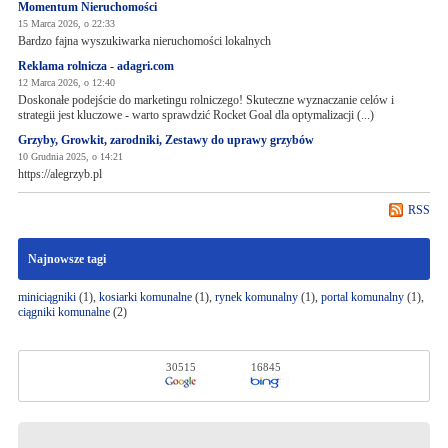
Momentum Nieruchomości
15 Marca 2026, o 22:33
Bardzo fajna wyszukiwarka nieruchomości lokalnych
Reklama rolnicza - adagri.com
12 Marca 2026, o 12:40
Doskonałe podejście do marketingu rolniczego! Skuteczne wyznaczanie celów i
strategii jest kluczowe - warto sprawdzić Rocket Goal dla optymalizacji (...)
Grzyby, Growkit, zarodniki, Zestawy do uprawy grzybów
10 Grudnia 2025, o 14:21
https://alegrzyb.pl
RSS
Najnowsze tagi
miniciągniki
(1),
kosiarki komunalne
(1),
rynek komunalny
(1),
portal komunalny
(1),
ciągniki komunalne
(2)
30515
16845