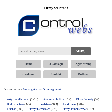
Firmy wg branż
Home
O katalogu
Zgłoś stronę
Regulamin
Kontakt
Buttony
Katalog stron »
Strona główna
»
Firmy wg branż
Artykuły dla domu
(1715)
Artykuły dla firm
(519)
Biura Podróży
(59)
Budownictwo
(3754)
Doradztwo
(943)
Elektronika
(316)
Finanse
(990)
Firmy internetowe
(273)
Firmy komputerowe
(137)