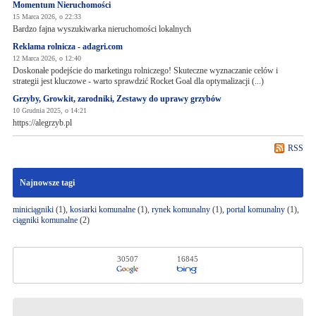
Momentum Nieruchomości
15 Marca 2026, o 22:33
Bardzo fajna wyszukiwarka nieruchomości lokalnych
Reklama rolnicza - adagri.com
12 Marca 2026, o 12:40
Doskonałe podejście do marketingu rolniczego! Skuteczne wyznaczanie celów i
strategii jest kluczowe - warto sprawdzić Rocket Goal dla optymalizacji (...)
Grzyby, Growkit, zarodniki, Zestawy do uprawy grzybów
10 Grudnia 2025, o 14:21
https://alegrzyb.pl
RSS
Najnowsze tagi
miniciągniki
(1),
kosiarki komunalne
(1),
rynek komunalny
(1),
portal komunalny
(1),
ciągniki komunalne
(2)
30507
16845