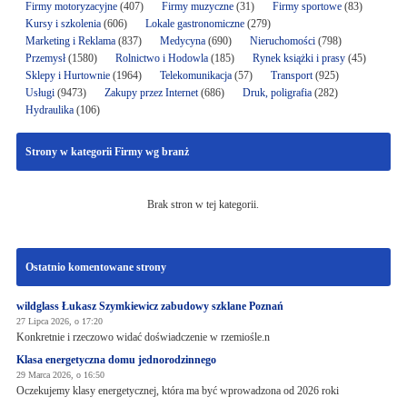
Firmy motoryzacyjne
(407)
Firmy muzyczne
(31)
Firmy sportowe
(83)
Kursy i szkolenia
(606)
Lokale gastronomiczne
(279)
Marketing i Reklama
(837)
Medycyna
(690)
Nieruchomości
(798)
Przemysł
(1580)
Rolnictwo i Hodowla
(185)
Rynek książki i prasy
(45)
Sklepy i Hurtownie
(1964)
Telekomunikacja
(57)
Transport
(925)
Usługi
(9473)
Zakupy przez Internet
(686)
Druk, poligrafia
(282)
Hydraulika
(106)
Strony w kategorii Firmy wg branż
Brak stron w tej kategorii.
Ostatnio komentowane strony
wildglass Łukasz Szymkiewicz zabudowy szklane Poznań
27 Lipca 2026, o 17:20
Konkretnie i rzeczowo widać doświadczenie w rzemiośle.n
Klasa energetyczna domu jednorodzinnego
29 Marca 2026, o 16:50
Oczekujemy klasy energetycznej, która ma być wprowadzona od 2026 roki