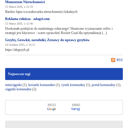
Momentum Nieruchomości
15 Marca 2026, o 22:33
Bardzo fajna wyszukiwarka nieruchomości lokalnych
Reklama rolnicza - adagri.com
12 Marca 2026, o 12:40
Doskonałe podejście do marketingu rolniczego! Skuteczne wyznaczanie celów i
strategii jest kluczowe - warto sprawdzić Rocket Goal dla optymalizacji (...)
Grzyby, Growkit, zarodniki, Zestawy do uprawy grzybów
10 Grudnia 2025, o 14:21
https://alegrzyb.pl
RSS
Najnowsze tagi
miniciągniki
(1),
kosiarki komunalne
(1),
rynek komunalny
(1),
portal komunalny
(1),
ciągniki komunalne
(2)
30515
16845