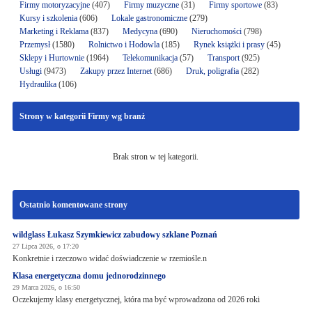
Firmy motoryzacyjne
(407)
Firmy muzyczne
(31)
Firmy sportowe
(83)
Kursy i szkolenia
(606)
Lokale gastronomiczne
(279)
Marketing i Reklama
(837)
Medycyna
(690)
Nieruchomości
(798)
Przemysł
(1580)
Rolnictwo i Hodowla
(185)
Rynek książki i prasy
(45)
Sklepy i Hurtownie
(1964)
Telekomunikacja
(57)
Transport
(925)
Usługi
(9473)
Zakupy przez Internet
(686)
Druk, poligrafia
(282)
Hydraulika
(106)
Strony w kategorii Firmy wg branż
Brak stron w tej kategorii.
Ostatnio komentowane strony
wildglass Łukasz Szymkiewicz zabudowy szklane Poznań
27 Lipca 2026, o 17:20
Konkretnie i rzeczowo widać doświadczenie w rzemiośle.n
Klasa energetyczna domu jednorodzinnego
29 Marca 2026, o 16:50
Oczekujemy klasy energetycznej, która ma być wprowadzona od 2026 roki