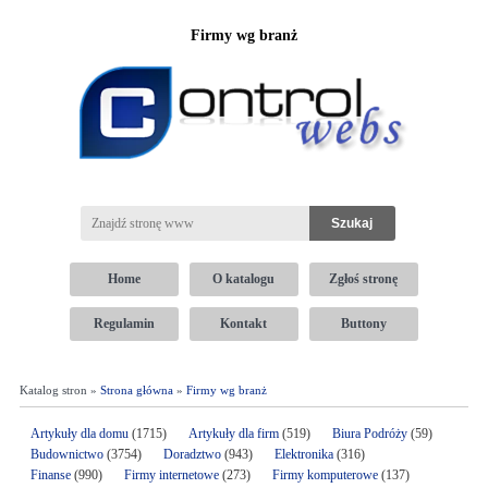
Firmy wg branż
Home
O katalogu
Zgłoś stronę
Regulamin
Kontakt
Buttony
Katalog stron »
Strona główna
»
Firmy wg branż
Artykuły dla domu
(1715)
Artykuły dla firm
(519)
Biura Podróży
(59)
Budownictwo
(3754)
Doradztwo
(943)
Elektronika
(316)
Finanse
(990)
Firmy internetowe
(273)
Firmy komputerowe
(137)