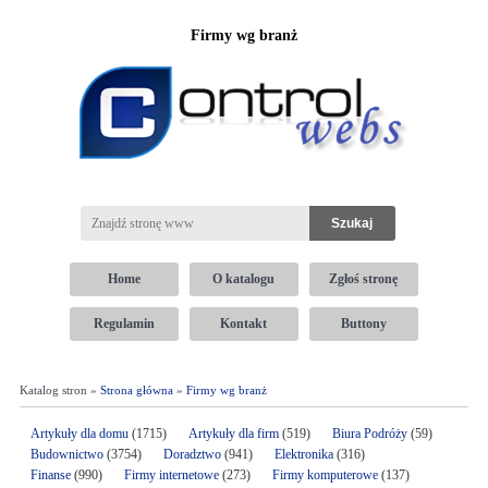
Firmy wg branż
Home
O katalogu
Zgłoś stronę
Regulamin
Kontakt
Buttony
Katalog stron »
Strona główna
»
Firmy wg branż
Artykuły dla domu
(1715)
Artykuły dla firm
(519)
Biura Podróży
(59)
Budownictwo
(3754)
Doradztwo
(941)
Elektronika
(316)
Finanse
(990)
Firmy internetowe
(273)
Firmy komputerowe
(137)