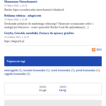
Momentum Nieruchomości
15 Marca 2026, o 22:33
Bardzo fajna wyszukiwarka nieruchomości lokalnych
Reklama rolnicza - adagri.com
12 Marca 2026, o 12:40
Doskonałe podejście do marketingu rolniczego! Skuteczne wyznaczanie celów i
strategii jest kluczowe - warto sprawdzić Rocket Goal dla optymalizacji (...)
Grzyby, Growkit, zarodniki, Zestawy do uprawy grzybów
10 Grudnia 2025, o 14:21
https://alegrzyb.pl
RSS
Najnowsze tagi
miniciągniki
(1),
kosiarki komunalne
(1),
rynek komunalny
(1),
portal komunalny
(1),
ciągniki komunalne
(2)
30485
16845