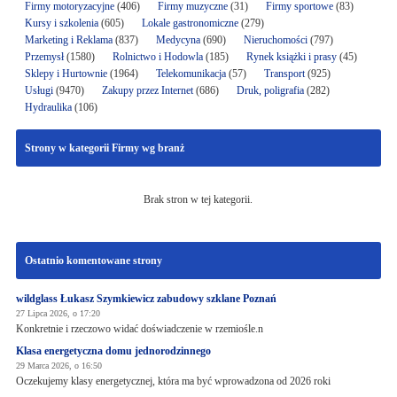
Firmy motoryzacyjne
(406)
Firmy muzyczne
(31)
Firmy sportowe
(83)
Kursy i szkolenia
(605)
Lokale gastronomiczne
(279)
Marketing i Reklama
(837)
Medycyna
(690)
Nieruchomości
(797)
Przemysł
(1580)
Rolnictwo i Hodowla
(185)
Rynek książki i prasy
(45)
Sklepy i Hurtownie
(1964)
Telekomunikacja
(57)
Transport
(925)
Usługi
(9470)
Zakupy przez Internet
(686)
Druk, poligrafia
(282)
Hydraulika
(106)
Strony w kategorii Firmy wg branż
Brak stron w tej kategorii.
Ostatnio komentowane strony
wildglass Łukasz Szymkiewicz zabudowy szklane Poznań
27 Lipca 2026, o 17:20
Konkretnie i rzeczowo widać doświadczenie w rzemiośle.n
Klasa energetyczna domu jednorodzinnego
29 Marca 2026, o 16:50
Oczekujemy klasy energetycznej, która ma być wprowadzona od 2026 roki