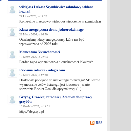
wildglass Łukasz Szymkiewicz zabudowy szklane
Poznań
27 Lipca 2026, o 17:20
Konkretnie i rzeczowo widać doświadczenie w rzemiośle.n
Klasa energetyczna domu jednorodzinnego
29 Marca 2026, o 16:50
Oczekujemy klasy energetycznej, która ma być
wprowadzona od 2026 roki
Momentum Nieruchomości
15 Marca 2026, o 22:33
Bardzo fajna wyszukiwarka nieruchomości lokalnych
Reklama rolnicza - adagri.com
12 Marca 2026, o 12:40
Doskonałe podejście do marketingu rolniczego! Skuteczne
wyznaczanie celów i strategii jest kluczowe - warto
sprawdzić Rocket Goal dla optymalizacji (...)
Grzyby, Growkit, zarodniki, Zestawy do uprawy
grzybów
10 Grudnia 2025, o 14:21
https://alegrzyb.pl
RSS