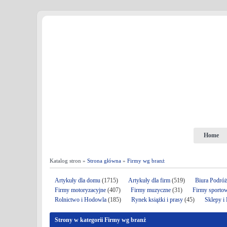
Home
Katalog stron »
Strona główna
»
Firmy wg branż
Artykuły dla domu
(1715)
Artykuły dla firm
(519)
Biura Podró
Firmy motoryzacyjne
(407)
Firmy muzyczne
(31)
Firmy sporto
Rolnictwo i Hodowla
(185)
Rynek książki i prasy
(45)
Sklepy i
Strony w kategorii Firmy wg branż