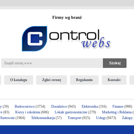
Firmy wg branż
O katalogu
Zgłoś stronę
Regulamin
Kontakt
ży
(59)
Budownictwo
(3754)
Doradztwo
(943)
Elektronika
(316)
Finanse
(990)
we
(83)
Kursy i szkolenia
(606)
Lokale gastronomiczne
(279)
Marketing i Reklama
(
 Hurtownie
(1964)
Telekomunikacja
(57)
Transport
(925)
Usługi
(9473)
Zakupy p