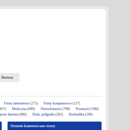
Buttony
Firmy internetowe
(273)
Firmy komputerowe
(137)
837)
Medycyna
(690)
Nieruchomości
(798)
Przemysł
(1580)
rzez Internet
(686)
Druk, poligrafia
(282)
Hydraulika
(106)
Ostatnio komentowane strony