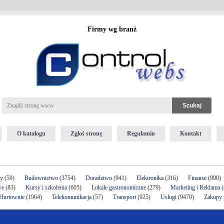
Firmy wg branż
O katalogu
Zgłoś stronę
Regulamin
Kontakt
ży
(59)
Budownictwo
(3754)
Doradztwo
(941)
Elektronika
(316)
Finanse
(990)
we
(83)
Kursy i szkolenia
(605)
Lokale gastronomiczne
(279)
Marketing i Reklama
(
 Hurtownie
(1964)
Telekomunikacja
(57)
Transport
(925)
Usługi
(9470)
Zakupy p