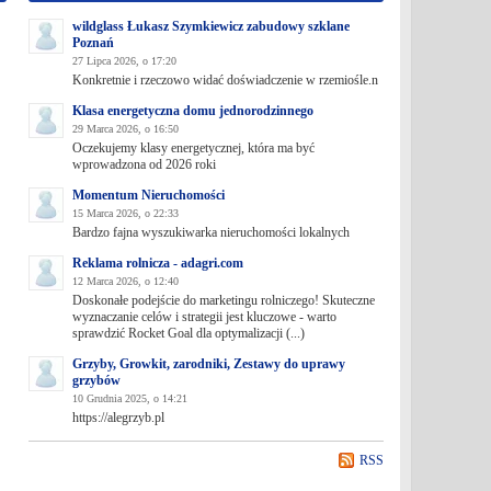
wildglass Łukasz Szymkiewicz zabudowy szklane
Poznań
27 Lipca 2026, o 17:20
Konkretnie i rzeczowo widać doświadczenie w rzemiośle.n
Klasa energetyczna domu jednorodzinnego
29 Marca 2026, o 16:50
Oczekujemy klasy energetycznej, która ma być
wprowadzona od 2026 roki
Momentum Nieruchomości
15 Marca 2026, o 22:33
Bardzo fajna wyszukiwarka nieruchomości lokalnych
Reklama rolnicza - adagri.com
12 Marca 2026, o 12:40
Doskonałe podejście do marketingu rolniczego! Skuteczne
wyznaczanie celów i strategii jest kluczowe - warto
sprawdzić Rocket Goal dla optymalizacji (...)
Grzyby, Growkit, zarodniki, Zestawy do uprawy
grzybów
10 Grudnia 2025, o 14:21
https://alegrzyb.pl
RSS