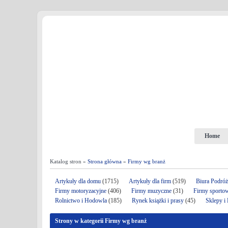
Home
Katalog stron »
Strona główna
»
Firmy wg branż
Artykuły dla domu
(1715)
Artykuły dla firm
(519)
Biura Podró
Firmy motoryzacyjne
(406)
Firmy muzyczne
(31)
Firmy sporto
Rolnictwo i Hodowla
(185)
Rynek książki i prasy
(45)
Sklepy i
Strony w kategorii Firmy wg branż