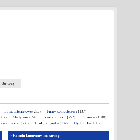
Buttony
Firmy internetowe
(273)
Firmy komputerowe
(137)
837)
Medycyna
(690)
Nieruchomości
(797)
Przemysł
(1580)
rzez Internet
(686)
Druk, poligrafia
(282)
Hydraulika
(106)
Ostatnio komentowane strony