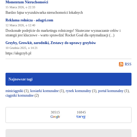
Momentum Nieruchomości
15 Marca 2026, o 22:33
Bardzo fajna wyszukiwarka nieruchomości lokalnych
Reklama rolnicza - adagri.com
12 Marca 2026, o 12:40
Doskonałe podejście do marketingu rolniczego! Skuteczne wyznaczanie celów i
strategii jest kluczowe - warto sprawdzić Rocket Goal dla optymalizacji (...)
Grzyby, Growkit, zarodniki, Zestawy do uprawy grzybów
10 Grudnia 2025, o 14:21
https://alegrzyb.pl
RSS
Najnowsze tagi
miniciągniki
(1),
kosiarki komunalne
(1),
rynek komunalny
(1),
portal komunalny
(1),
ciągniki komunalne
(2)
30515
16845