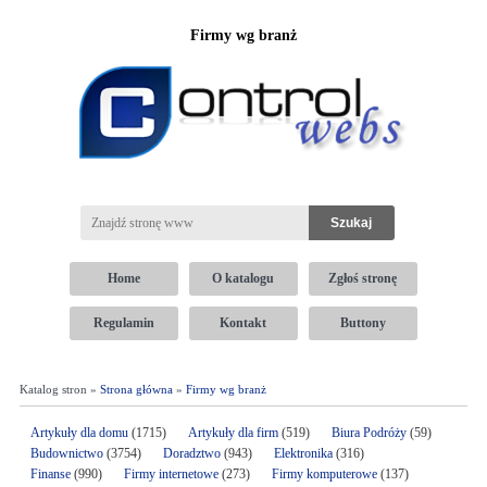
Firmy wg branż
Home
O katalogu
Zgłoś stronę
Regulamin
Kontakt
Buttony
Katalog stron »
Strona główna
»
Firmy wg branż
Artykuły dla domu
(1715)
Artykuły dla firm
(519)
Biura Podróży
(59)
Budownictwo
(3754)
Doradztwo
(943)
Elektronika
(316)
Finanse
(990)
Firmy internetowe
(273)
Firmy komputerowe
(137)