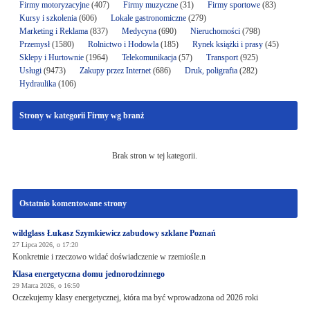
Firmy motoryzacyjne
(407)
Firmy muzyczne
(31)
Firmy sportowe
(83)
Kursy i szkolenia
(606)
Lokale gastronomiczne
(279)
Marketing i Reklama
(837)
Medycyna
(690)
Nieruchomości
(798)
Przemysł
(1580)
Rolnictwo i Hodowla
(185)
Rynek książki i prasy
(45)
Sklepy i Hurtownie
(1964)
Telekomunikacja
(57)
Transport
(925)
Usługi
(9473)
Zakupy przez Internet
(686)
Druk, poligrafia
(282)
Hydraulika
(106)
Strony w kategorii Firmy wg branż
Brak stron w tej kategorii.
Ostatnio komentowane strony
wildglass Łukasz Szymkiewicz zabudowy szklane Poznań
27 Lipca 2026, o 17:20
Konkretnie i rzeczowo widać doświadczenie w rzemiośle.n
Klasa energetyczna domu jednorodzinnego
29 Marca 2026, o 16:50
Oczekujemy klasy energetycznej, która ma być wprowadzona od 2026 roki