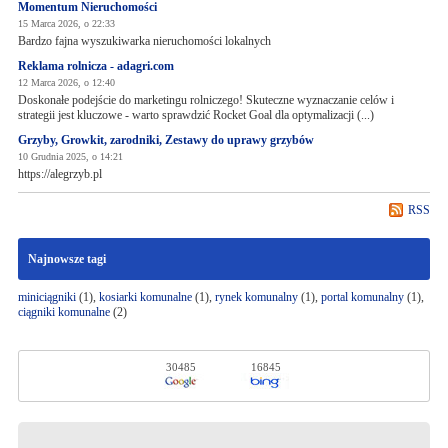
Momentum Nieruchomości
15 Marca 2026, o 22:33
Bardzo fajna wyszukiwarka nieruchomości lokalnych
Reklama rolnicza - adagri.com
12 Marca 2026, o 12:40
Doskonałe podejście do marketingu rolniczego! Skuteczne wyznaczanie celów i
strategii jest kluczowe - warto sprawdzić Rocket Goal dla optymalizacji (...)
Grzyby, Growkit, zarodniki, Zestawy do uprawy grzybów
10 Grudnia 2025, o 14:21
https://alegrzyb.pl
RSS
Najnowsze tagi
miniciągniki
(1),
kosiarki komunalne
(1),
rynek komunalny
(1),
portal komunalny
(1),
ciągniki komunalne
(2)
30485
16845