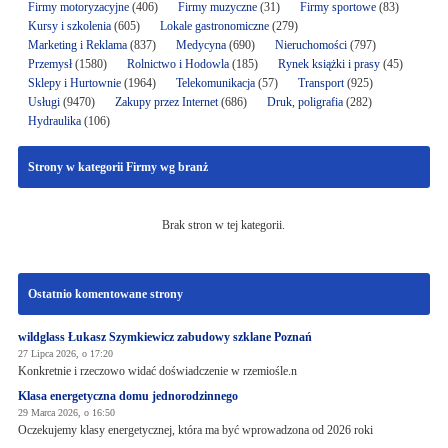
Firmy motoryzacyjne
(406)
Firmy muzyczne
(31)
Firmy sportowe
(83)
Kursy i szkolenia
(605)
Lokale gastronomiczne
(279)
Marketing i Reklama
(837)
Medycyna
(690)
Nieruchomości
(797)
Przemysł
(1580)
Rolnictwo i Hodowla
(185)
Rynek książki i prasy
(45)
Sklepy i Hurtownie
(1964)
Telekomunikacja
(57)
Transport
(925)
Usługi
(9470)
Zakupy przez Internet
(686)
Druk, poligrafia
(282)
Hydraulika
(106)
Strony w kategorii Firmy wg branż
Brak stron w tej kategorii.
Ostatnio komentowane strony
wildglass Łukasz Szymkiewicz zabudowy szklane Poznań
27 Lipca 2026, o 17:20
Konkretnie i rzeczowo widać doświadczenie w rzemiośle.n
Klasa energetyczna domu jednorodzinnego
29 Marca 2026, o 16:50
Oczekujemy klasy energetycznej, która ma być wprowadzona od 2026 roki