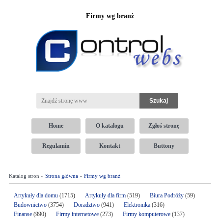
Firmy wg branż
Home
O katalogu
Zgłoś stronę
Regulamin
Kontakt
Buttony
Katalog stron »
Strona główna
»
Firmy wg branż
Artykuły dla domu
(1715)
Artykuły dla firm
(519)
Biura Podróży
(59)
Budownictwo
(3754)
Doradztwo
(941)
Elektronika
(316)
Finanse
(990)
Firmy internetowe
(273)
Firmy komputerowe
(137)